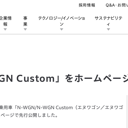
採用情報
Q&A・お問
企業情
事
テクノロジー/イノベーショ
サステナビリテ
報
業
ン
ィ
N Custom」をホームページで先行公開
ン
業
ス
ーポレートブランド
IRカレンダー
安全への取り組み
個人投資家の皆様へ
企業スポーツ
品質への取り組み
モータースポーツ
Honda Report
WGN Custom」をホームペ
車「N-WGN/N-WGN Custom（エヌワゴン／エヌワゴ
ムページで先行公開しました。