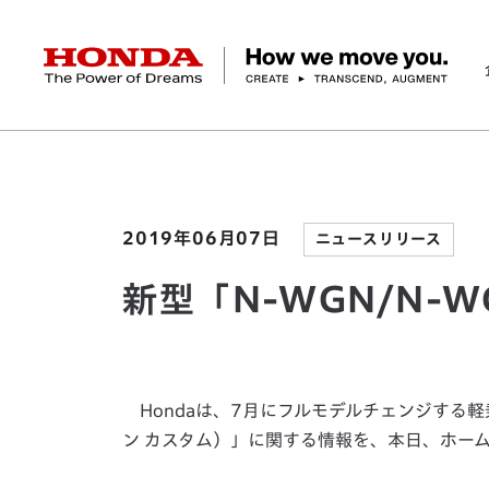
HONDA The Power of Dreams
ホーム
ニュースルーム
新型「N-WGN/N-WG
企業情報 トップ
事業 トップ
テクノロジー/イノベーション トップ
サステナビリティ トップ
投資家情報 トップ
ニュースルーム
Discover Honda
社長メッセージ
クルマ
研究開発
ESGレポート
経営方針
ニュースルーム
Discover Honda
バイク
テクノロジー
IR資料室
Honda Report
経営方針
パワープロダクツ
財務・業績情報
デザイン
会社概要
環境
オープンイノベーショ
マリン
社会
株式・債券情報
ヒストリー
その他事
ガバナン
コ
2019年06月07日
ニュースリリース
新型「N-WGN/N-
Hondaは、7月にフルモデルチェンジする軽乗用
ン カスタム）」に関する情報を、本日、ホー