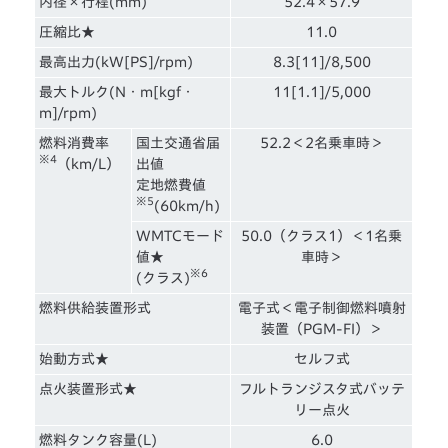
内径×行程(mm)
52.4×57.9
圧縮比★
11.0
最高出力(kW[PS]/rpm)
8.3[11]/8,500
最大トルク(N・m[kgf・
11[1.1]/5,000
m]/rpm)
燃料消費率
国土交通省届
52.2＜2名乗車時＞
※4
（km/L）
出値
定地燃費値
※5
(60km/h)
WMTCモード
50.0（クラス1）＜1名乗
値★
車時＞
※6
(クラス)
燃料供給装置形式
電子式＜電子制御燃料噴射
装置（PGM-FI）＞
始動方式★
セルフ式
点火装置形式★
フルトランジスタ式バッテ
リー点火
燃料タンク容量(L)
6.0