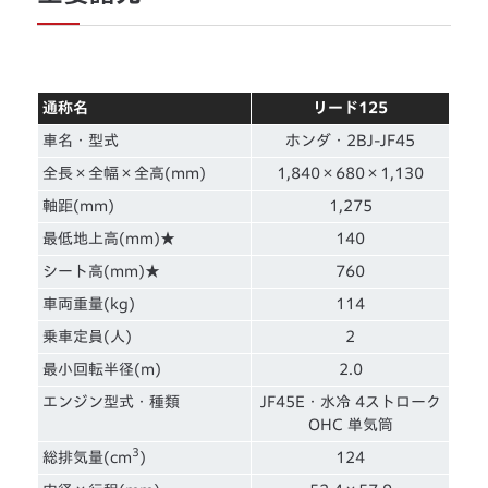
通称名
リード125
車名・型式
ホンダ・2BJ-JF45
全長×全幅×全高(mm)
1,840×680×1,130
軸距(mm)
1,275
最低地上高(mm)★
140
シート高(mm)★
760
車両重量(kg)
114
乗車定員(人)
2
最小回転半径(m)
2.0
エンジン型式・種類
JF45E・水冷 4ストローク
OHC 単気筒
3
総排気量(cm
)
124