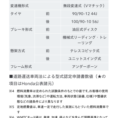
変速機形式
無段変速式（Vマチック）
タイヤ
前
90/90-12 44J
後
100/90-10 56J
ブレーキ形式
前
油圧式ディスク
後
機械式リーディング・トレ
ーリング
懸架方式
前
テレスコピック式
後
ユニットスイング式
フレーム形式
アンダーボーン
■道路運送車両法による型式認定申請書数値（★の
項目はHonda公表諸元）
※4
燃料消費率は定められた試験条件のもとでの値です。お客様の使用
環境（気象、渋滞など）や運転方法、車両状態（装備、仕様）や整備状
態などの諸条件により異なります
※5
定地燃費値は、車速一定で走行した実測にもとづいた燃料消費率で
す
※6
WMTCモード値は、発進、加速、停止などを含んだ国際基準となって