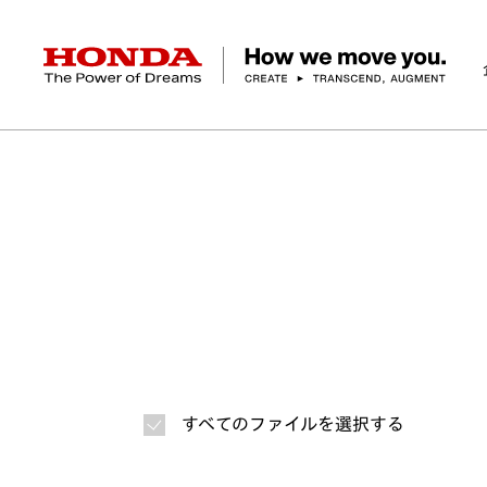
HONDA The Power of Dreams
ホーム
ニュースルーム
ニュースリリース
画
企業情報 トップ
事業 トップ
テクノロジー/イノベーション トップ
サステナビリティ トップ
投資家情報 トップ
ニュースルーム
Discover Honda
社長メッセージ
クルマ
研究開発
ESGレポート
経営方針
ニュースルーム
Discover Honda
バイク
テクノロジー
IR資料室
Honda Report
経営方針
パワープロダクツ
財務・業績情報
デザイン
会社概要
環境
オープンイノベーショ
マリン
社会
株式・債券情報
ヒストリー
その他事
ガバナン
コ
すべてのファイルを選択する