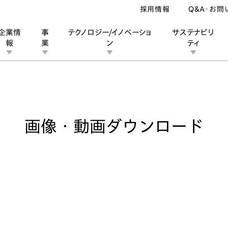
採用情報
Q&A・お問
企業情
事
テクノロジー/イノベーショ
サステナビリ
報
業
ン
ティ
像・動画ダウンロード
ン
業
ス
ーポレートブランド
IRカレンダー
安全への取り組み
個人投資家の皆様へ
企業スポーツ
品質への取り組み
モータースポーツ
Honda Report
画像・動画ダウンロード