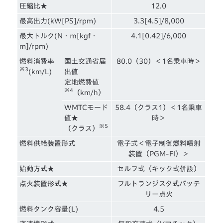
圧縮比★
12.0
最高出力(kW[PS]/rpm)
3.3[4.5]/8,000
最大トルク(N・ｍ[kgf・
4.1[0.42]/6,000
m]/rpm)
燃料消費率
国土交通省届
80.0（30）＜1名乗車時＞
※3
(km/L)
出値
定地燃費値
※4
（km/h）
WMTCモード
58.4（クラス1）＜1名乗車
値★
時＞
※5
（クラス）
燃料供給装置形式
電子式＜電子制御燃料噴射
装置（PGM-FI）＞
始動方式★
セルフ式（キック式併設）
点火装置形式★
フルトランジスタ式バッテ
リー点火
燃料タンク容量(L)
4.5