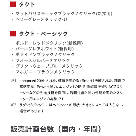
タクト
・
マットバリスティックブラックメタリック(新採用)
・
へビーグレーメタリック-U
タクト・ベーシック
・
ボルドーレッドメタリック(新採用)
・
パールグレアホワイト(新採用)
・
ポセイドンブラックメタリック
・
フォースシルバーメタリック
・
グリントウェーブブルーメタリック
・
マホガニーブラウンメタリック
※1
enhanced（強化された、価値を高める） Smart（洗練された、精密で
高感度な） Power（動力、エンジン）の略で、低燃費技術やACGスタ
ーターなどの先進技術を採用し、環境性能と動力性能を高めたスク
ーター用エンジンの総称です
※2
ラゲッジボックスにはヘルメットの形状・大きさによっては入らない
場合があります
販売計画台数（国内・年間）