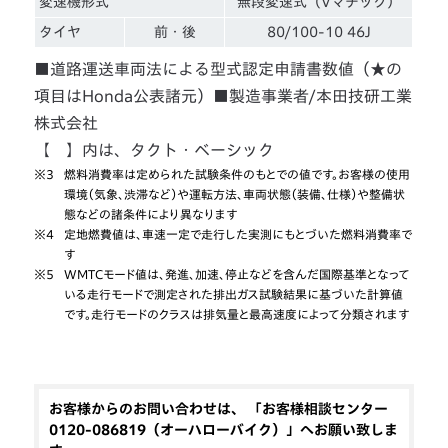
変速機形式
無段変速式（Vマチック）
タイヤ
前・後
80/100-10 46J
■道路運送車両法による型式認定申請書数値（★の
項目はHonda公表諸元）■製造事業者/本田技研工業
株式会社
【 】内は、タクト・ベーシック
※3
燃料消費率は定められた試験条件のもとでの値です。お客様の使用
環境（気象、渋滞など）や運転方法、車両状態（装備、仕様）や整備状
態などの諸条件により異なります
※4
定地燃費値は、車速一定で走行した実測にもとづいた燃料消費率で
す
※5
WMTCモード値は、発進、加速、停止などを含んだ国際基準となって
いる走行モードで測定された排出ガス試験結果に基づいた計算値
です。走行モードのクラスは排気量と最高速度によって分類されます
お客様からのお問い合わせは、 「お客様相談センター
0120-086819（オーハローバイク）」へお願い致しま