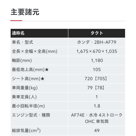
主要諸元
通称名
タクト
車名・型式
ホンダ・2BH-AF79
全長×全幅×全高(mm)
1,675×670×1,035
軸距(mm)
1,180
最低地上高(mm)★
105
シート高(mm)★
720【705】
車両重量(kg)
79【78】
乗車定員(人)
1
最小回転半径(m)
1.8
エンジン型式・種類
AF74E・水冷 4ストローク
OHC 単気筒
3
総排気量(cm
)
49