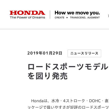
HONDA The Power of Dreams
ホーム
ニュースルーム
ロードスポーツモデル「C
企業情報 トップ
事業 トップ
テクノロジー/イノベーション トップ
サステナビリティ トップ
投資家情報 トップ
ニュースルーム
Discover Honda
社長メッセージ
クルマ
研究開発
ESGレポート
経営方針
ニュースルーム
Discover Honda
バイク
テクノロジー
IR資料室
Honda Report
経営方針
パワープロダクツ
財務・業績情報
デザイン
会社概要
環境
オープンイノベーショ
マリン
社会
株式・債券情報
ヒストリー
その他事
ガバナン
コ
2019年01月29日
ニュースリリース
ロードスポーツモデル
を図り発売
Hondaは、水冷・4ストローク・DOHC・
ッケージで扱いやすさが好評のロードスポーツ