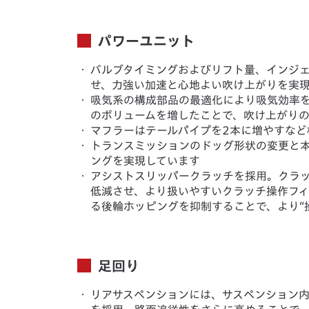
パワーユニット
・
バルブタイミングおよびリフト量、インジ
せ、力強い加速と心地よい吹け上がりを実
・
吸気系の構成部品の最適化により吸気効率
のボリュームを増したことで、吹け上がり
・
マフラーはテールパイプを2本に増やすな
・
トランスミッションのドッグ形状の変更と
ングを実現しています
・
アシストスリッパークラッチを採用。クラ
低減させ、より扱いやすいクラッチ操作フ
る後輪ホッピングを抑制することで、より“
足回り
・
リアサスペンションには、サスペンション