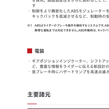
を採用。路面追従性をさらに高めることで
す
・
制御をより緻密化したABSモジュレーターを
キックバックを低減させるなど、制動時の
※1
ABSはライダーのブレーキ操作を補助するシステムです。A
無理な運転までは対応できません。ABS作動時は、キックバ
電装
・
ギアポジションインジケーター、シフトア
ど、豊富な情報をライダーに伝える新設計の
・
急ブレーキ時にハザードランプを高速点滅
主要諸元