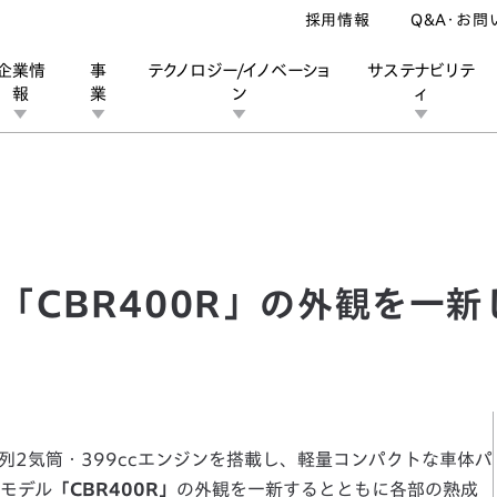
採用情報
Q&A・お問
企業情
事
テクノロジー/イノベーショ
サステナビリテ
報
業
ン
ィ
BR400R」の外観を一新し各部の熟成を図り発売
ン
業
ス
ーポレートブランド
IRカレンダー
安全への取り組み
個人投資家の皆様へ
企業スポーツ
品質への取り組み
モータースポーツ
Honda Report
「CBR400R」の外観を一
直列2気筒・399ccエンジンを搭載し、軽量コンパクトな車体パ
モデル
「CBR400R」
の外観を一新するとともに各部の熟成