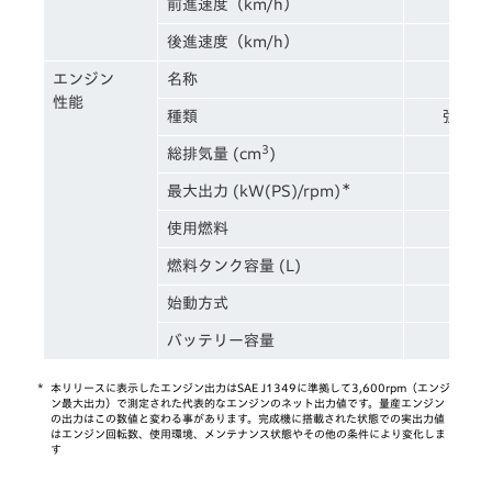
前進速度（km/h）
後進速度（km/h）
エンジン
名称
性能
種類
強制空
3
総排気量 (cm
)
＊
最大出力 (kW(PS)/rpm)
使用燃料
燃料タンク容量 (L)
始動方式
バッテリー容量
*
本リリースに表示したエンジン出力はSAE J1349に準拠して3,600rpm（エンジ
ン最大出力）で測定された代表的なエンジンのネット出力値です。量産エンジン
の出力はこの数値と変わる事があります。完成機に搭載された状態での実出力値
はエンジン回転数、使用環境、メンテナンス状態やその他の条件により変化しま
す