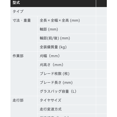
型式
タイプ
寸法・重量
全長×全幅×全高 (mm)
軸距 (mm)
輪距(前/後) (mm)
全装備質量 (kg)
作業部
刈幅（ｍｍ）
刈高さ（ｍｍ）
ブレード枚数 (枚)
ブレード長さ (mm)
グラスバッグ容量（L）
走行部
タイヤサイズ
前15 
走行変速方式