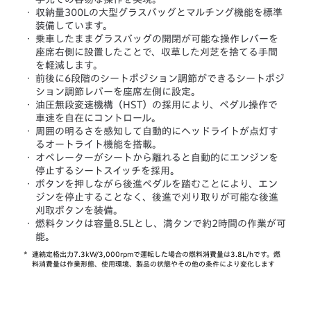
・
収納量300Lの大型グラスバッグとマルチング機能を標準
装備しています。
・
乗車したままグラスバッグの開閉が可能な操作レバーを
座席右側に設置したことで、収草した刈芝を捨てる手間
を軽減します。
・
前後に6段階のシートポジション調節ができるシートポジ
ション調節レバーを座席左側に設定。
・
油圧無段変速機構（HST）の採用により、ペダル操作で
車速を自在にコントロール。
・
周囲の明るさを感知して自動的にヘッドライトが点灯す
るオートライト機能を搭載。
・
オペレーターがシートから離れると自動的にエンジンを
停止するシートスイッチを採用。
・
ボタンを押しながら後進ペダルを踏むことにより、エン
ジンを停止することなく、後進で刈り取りが可能な後進
刈取ボタンを装備。
・
燃料タンクは容量8.5Lとし、満タンで約2時間の作業が可
能。
*
連続定格出力7.3kW/3,000rpmで運転した場合の燃料消費量は3.8L/hです。燃
料消費量は作業形態、使用環境、製品の状態やその他の条件により変化します