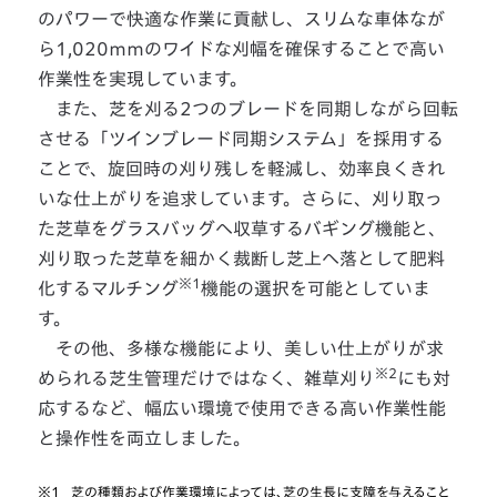
のパワーで快適な作業に貢献し、スリムな車体なが
ら1,020ｍｍのワイドな刈幅を確保することで高い
作業性を実現しています。
また、芝を刈る2つのブレードを同期しながら回転
させる「ツインブレード同期システム」を採用する
ことで、旋回時の刈り残しを軽減し、効率良くきれ
いな仕上がりを追求しています。さらに、刈り取っ
た芝草をグラスバッグへ収草するバギング機能と、
刈り取った芝草を細かく裁断し芝上へ落として肥料
※1
化するマルチング
機能の選択を可能としていま
す。
その他、多様な機能により、美しい仕上がりが求
※2
められる芝生管理だけではなく、雑草刈り
にも対
応するなど、幅広い環境で使用できる高い作業性能
と操作性を両立しました。
※1
芝の種類および作業環境によっては、芝の生長に支障を与えること