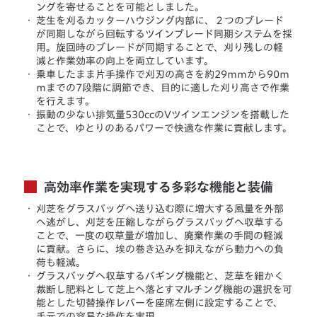
ングを寄せることを可能としました。
・
芝生を刈るカッターハウジング内部に、２つのブレード
が同期しながら回転するツインブレード同期システムを採
用。旋回時のブレードが同期することで、刈り残しの軽
減と作業効率の向上を両立しています。
・
乗車したまま片手操作で刈刃の高さを約29ｍｍから90ｍ
ｍまでの7段階に調節でき、目的に適した刈り高さで作業
を行えます。
・
振動の少ない排気量530ccのVツインエンジンを搭載した
ことで、ゆとりのあるパワーで快適な作業に貢献します。
高効率作業を実現する多彩な機能と装備
・
刈芝をグラスバッグへ送り込む際に増大する風量を外部
へ逃がし、刈芝を圧縮しながらグラスバッグへ収草する
ことで、一度の収草量が増加し、廃棄作業の手間の軽減
に貢献。さらに、埃の巻き込みを抑えながら動力への負
荷も軽減。
・
グラスバッグへ収草するバギング機能と、芝草を細かく
裁断し肥料として芝上へ落とすマルチング機能の選択を可
能とした切替操作レバーを座席左側に設定することで、
手元での容易な操作を実現。