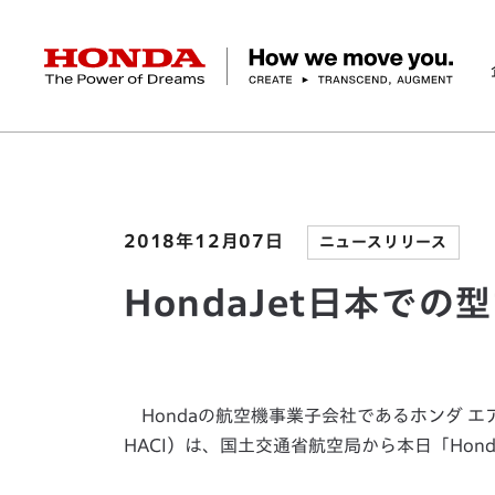
HONDA The Power of Dreams
ホーム
ニュースルーム
HondaJet日本での型
企業情報 トップ
事業 トップ
テクノロジー/イノベーション トップ
サステナビリティ トップ
投資家情報 トップ
ニュースルーム
Discover Honda
社長メッセージ
クルマ
研究開発
ESGレポート
経営方針
ニュースルーム
Discover Honda
バイク
テクノロジー
IR資料室
Honda Report
経営方針
パワープロダクツ
財務・業績情報
デザイン
会社概要
環境
オープンイノベーショ
マリン
社会
株式・債券情報
ヒストリー
その他事
ガバナン
コ
2018年12月07日
ニュースリリース
HondaJet日本で
Hondaの航空機事業子会社であるホンダ エアクラフ
HACI）は、国土交通省航空局から本日「Honda