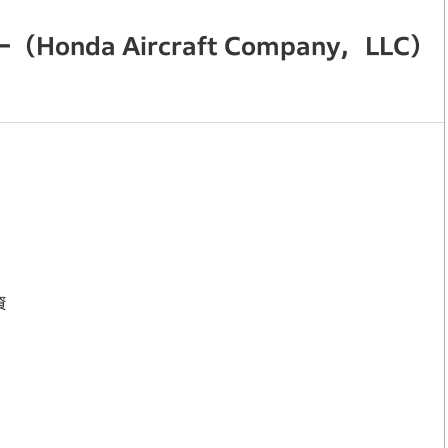
nda Aircraft Company，LLC）
資