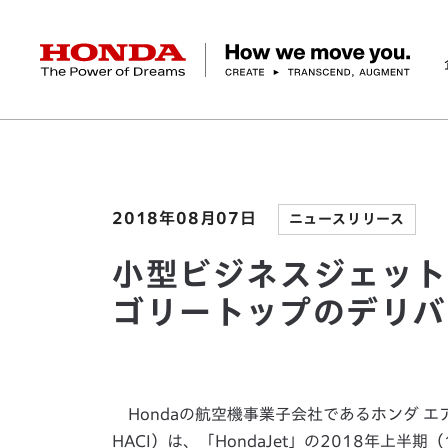
HONDA The Power of Dreams
ホーム
ニュースルーム
小型ビジネスジェット機「
企業情報 トップ
事業 トップ
テクノロジー/イノベーション トップ
サステナビリティ トップ
投資家情報 トップ
ニュースルーム
Discover Honda
社長メッセージ
クルマ
研究開発
ESGレポート
経営方針
ニュースルーム
Discover Honda
バイク
テクノロジー
IR資料室
Honda Report
経営方針
パワープロダクツ
財務・業績情報
デザイン
会社概要
環境
オープンイノベーショ
マリン
社会
株式・債券情報
ヒストリー
その他事
ガバナン
コ
2018年08月07日
ニュースリリース
小型ビジネスジェット機
ゴリートップのデリバ
Hondaの航空機事業子会社であるホンダ エアクラフ
HACI）は、「HondaJet」の2018年上