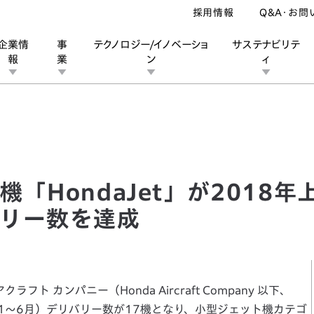
採用情報
Q&A・お問
企業情
事
テクノロジー/イノベーショ
サステナビリテ
報
業
ン
ィ
HondaJet」が2018年上半期でカテゴリートップのデリバリー数を達
ン
業
ス
ーポレートブランド
IRカレンダー
安全への取り組み
個人投資家の皆様へ
企業スポーツ
品質への取り組み
モータースポーツ
Honda Report
「HondaJet」が2018
リー数を達成
ト カンパニー（Honda Aircraft Company 以下、
半期（1～6月）デリバリー数が17機となり、小型ジェット機カテゴ