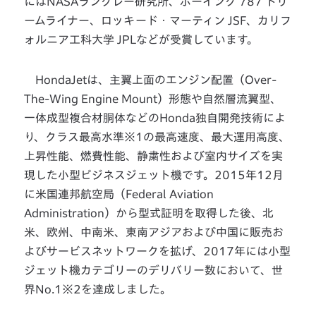
にはNASAラングレー研究所、ボーイング 787 ドリ
ームライナー、ロッキード・マーティン JSF、カリフ
ォルニア工科大学 JPLなどが受賞しています。
HondaJetは、主翼上面のエンジン配置（Over-
The-Wing Engine Mount）形態や自然層流翼型、
一体成型複合材胴体などのHonda独自開発技術によ
り、クラス最高水準※1の最高速度、最大運用高度、
上昇性能、燃費性能、静粛性および室内サイズを実
現した小型ビジネスジェット機です。2015年12月
に米国連邦航空局（Federal Aviation
Administration）から型式証明を取得した後、北
米、欧州、中南米、東南アジアおよび中国に販売お
よびサービスネットワークを拡げ、2017年には小型
ジェット機カテゴリーのデリバリー数において、世
界No.1※2を達成しました。