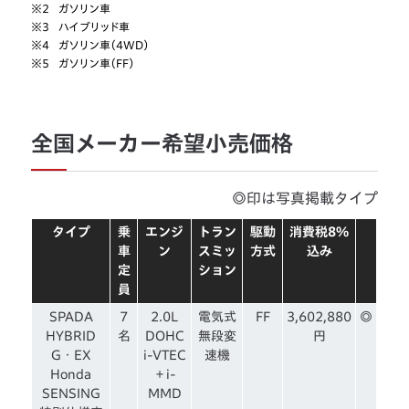
※2
ガソリン車
※3
ハイブリッド車
※4
ガソリン車（4WD）
※5
ガソリン車（FF）
全国メーカー希望小売価格
◎印は写真掲載タイプ
タイプ
乗
エンジ
トラン
駆動
消費税8%
車
ン
スミッ
方式
込み
定
ション
員
SPADA
7
2.0L
電気式
FF
3,602,880
◎
HYBRID
名
DOHC
無段変
円
G・EX
i-VTEC
速機
Honda
＋i-
SENSING
MMD