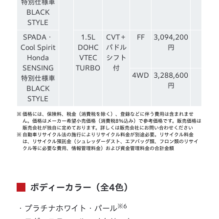
特別仕様車
BLACK
STYLE
SPADA・
1.5L
CVT＋
FF
3,094,200
Cool Spirit
DOHC
パドル
円
Honda
VTEC
シフト
SENSING
TURBO
付
4WD
3,288,600
特別仕様車
円
BLACK
STYLE
※
価格には、保険料、税金（消費税を除く）、登録などに伴う費用は含まれませ
ん。価格はメーカー希望小売価格（消費税8%込み）で参考価格です。販売価格は
販売会社が独自に定めております。詳しくは販売会社にお問い合わせください
※
自動車リサイクル法の施行によりリサイクル料金が別途必要。リサイクル料金
は、リサイクル預託金（シュレッダーダスト、エアバッグ類、フロン類のリサイ
クル等に必要な費用、情報管理料金）および資金管理料金の合計金額
ボディーカラー（全4色）
※6
・プラチナホワイト・パール