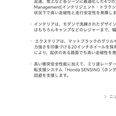
泥道、雪上など各シーンに最適化した4つの走行モー
Management(インテリジェント・ト
状況下で高い走破性と走行安定性を発揮し
・
インテリアは、モダンで洗練されたデザイ
はもちろんキャンプなどのレジャーまで、
・
エクステリアは、マットブラックのグリルや
力強さを印象づける20インチホイールを採
により、起伏のある路面でも高い走破性を発
・
高い衝突安全性能に加えて、ミリ波レーダ
転支援システム「Honda SENSING（
回避を支援します。
ニ