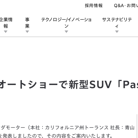
採用情報
Q&A・お問
企業情
事
テクノロジー/イノベーショ
サステナビリテ
報
業
ン
ィ
トショーで新型SUV「Passport」を世界初披露
ン
業
ス
ーポレートブランド
IRカレンダー
安全への取り組み
個人投資家の皆様へ
企業スポーツ
品質への取り組み
モータースポーツ
Honda Report
オートショーで新型SUV「Pas
ンダモーター（本社：カリフォルニア州トーランス 社長：青山
下を発表しましたので、その内容をご案内いたします。