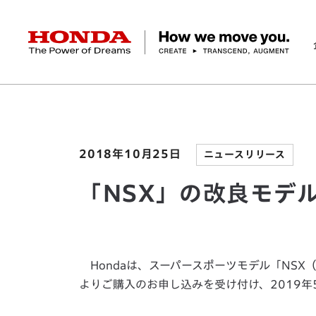
HONDA The Power of Dreams
ホーム
ニュースルーム
「NSX」の改良モデルを
企業情報 トップ
事業 トップ
テクノロジー/イノベーション トップ
サステナビリティ トップ
投資家情報 トップ
ニュースルーム
Discover Honda
社長メッセージ
クルマ
研究開発
ESGレポート
経営方針
ニュースルーム
Discover Honda
バイク
テクノロジー
IR資料室
Honda Report
経営方針
パワープロダクツ
財務・業績情報
デザイン
会社概要
環境
オープンイノベーショ
マリン
社会
株式・債券情報
ヒストリー
その他事
ガバナン
コ
2018年10月25日
ニュースリリース
「NSX」の改良モデ
Hondaは、スーパースポーツモデル「NSX
よりご購入のお申し込みを受け付け、2019年