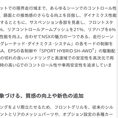
ットでの限界走行域まで、あらゆるシーンでのコントロール性
、路面との接地感のさらなる向上を目指し、ダイナミクス性能
するとともに、サスペンション各部を見直し、フロントスタ
%、リアコントロールアームブッシュを21%、リアハブを6%
性能を向上。合わせてNSXの魅力の一つである、走行シーン
グレーテッド･ダイナミクス･システム」の各モードの制御を
®
PSの各制御や「SPORT HYBRID SH-AWD
」の駆動配
の切れの良いハンドリングと高速域での安定性を高次元で両
時の高いGでのコントロール性や車両安定性を追求していま
印象づける、質感の向上や新色の追加
ングをより際立たせるため、フロントグリルを、従来のシル
ントとリアのメッシュパーツや、オプション設定の各種カー