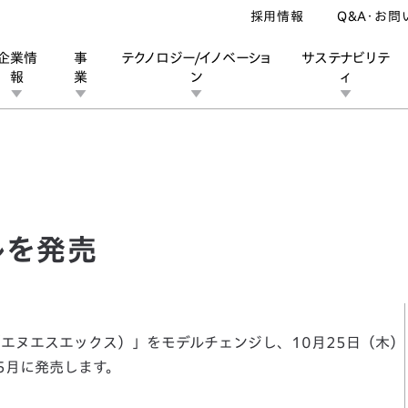
採用情報
Q&A・お問
企業情
事
テクノロジー/イノベーショ
サステナビリテ
報
業
ン
ィ
発売
ン
業
ス
ーポレートブランド
IRカレンダー
安全への取り組み
個人投資家の皆様へ
企業スポーツ
品質への取り組み
モータースポーツ
Honda Report
ルを発売
（エヌエスエックス）」をモデルチェンジし、10月25日（木）
5月に発売します。