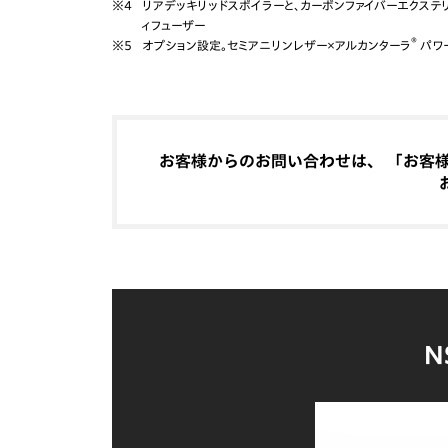
※4
リアデッキリッドスポイラーと、カーボンファイバーエクステ
ィフューザー
®
※5
オプション設定。セミアニリンレザー×アルカンターラ
パワ
お客様からのお問い合わせは、 「お客様相
N