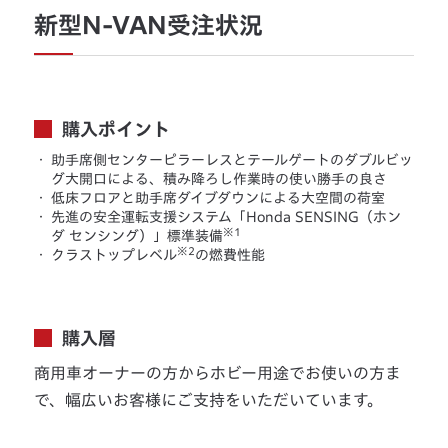
新型N-VAN受注状況
購入ポイント
・
助手席側センターピラーレスとテールゲートのダブルビッ
グ大開口による、積み降ろし作業時の使い勝手の良さ
・
低床フロアと助手席ダイブダウンによる大空間の荷室
・
先進の安全運転支援システム「Honda SENSING（ホン
※1
ダ センシング）」標準装備
※2
・
クラストップレベル
の燃費性能
購入層
商用車オーナーの方からホビー用途でお使いの方ま
で、幅広いお客様にご支持をいただいています。