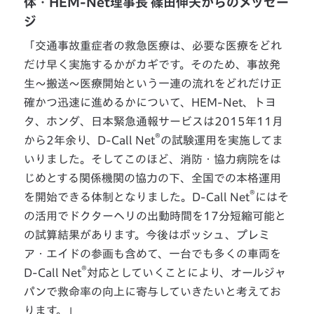
体・HEM-Net理事長 篠田伸夫からのメッセー
ジ
「交通事故重症者の救急医療は、必要な医療をどれ
だけ早く実施するかがカギです。そのため、事故発
生～搬送～医療開始という一連の流れをどれだけ正
確かつ迅速に進めるかについて、HEM-Net、トヨ
タ、ホンダ、日本緊急通報サービスは2015年11月
®
から2年余り、D-Call Net
の試験運用を実施してま
いりました。そしてこのほど、消防・協力病院をは
じめとする関係機関の協力の下、全国での本格運用
®
を開始できる体制となりました。D-Call Net
にはそ
の活用でドクターヘリの出動時間を17分短縮可能と
の試算結果があります。今後はボッシュ、プレミ
ア・エイドの参画も含めて、一台でも多くの車両を
®
D-Call Net
対応としていくことにより、オールジャ
パンで救命率の向上に寄与していきたいと考えてお
ります。」