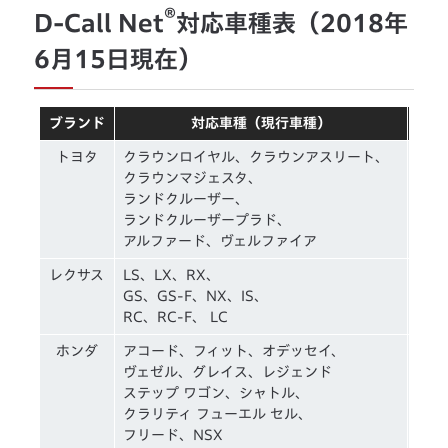
®
D-Call Net
対応車種表（2018年
6月15日現在）
ブランド
対応車種（現行車種）
形
トヨタ
クラウンロイヤル、クラウンアスリート、
車
クラウンマジェスタ、
ランドクルーザー、
ランドクルーザープラド、
アルファード、ヴェルファイア
レクサス
LS、LX、RX、
車
GS、GS-F、NX、IS、
RC、RC-F、 LC
ホンダ
アコード、フィット、オデッセイ、
携帯
ヴェゼル、グレイス、レジェンド
利
ステップ ワゴン、シャトル、
クラリティ フューエル セル、
フリード、NSX