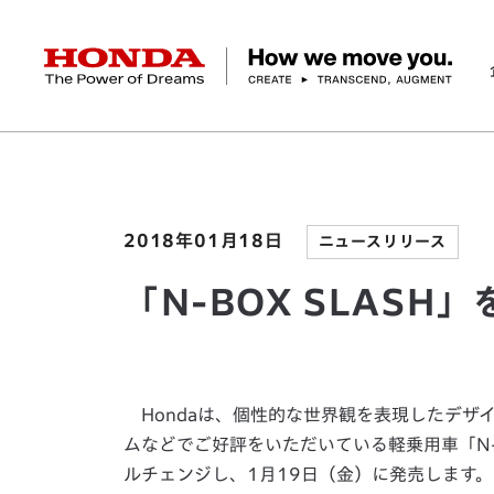
HONDA The Power of Dreams
ホーム
ニュースルーム
「N-BOX SLASH」
企業情報 トップ
事業 トップ
テクノロジー/イノベーション トップ
サステナビリティ トップ
投資家情報 トップ
ニュースルーム
Discover Honda
社長メッセージ
クルマ
研究開発
ESGレポート
経営方針
ニュースルーム
Discover Honda
バイク
テクノロジー
IR資料室
Honda Report
経営方針
パワープロダクツ
財務・業績情報
デザイン
会社概要
環境
オープンイノベーショ
マリン
社会
株式・債券情報
ヒストリー
その他事
ガバナン
コ
2018年01月18日
ニュースリリース
「N-BOX SLAS
Hondaは、個性的な世界観を表現したデザ
ムなどでご好評をいただいている軽乗用車「N-B
ルチェンジし、1月19日（金）に発売します。