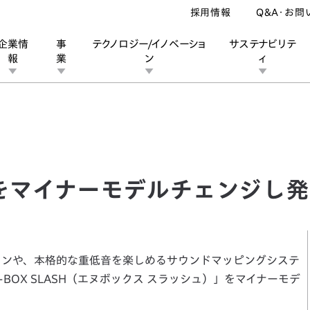
採用情報
Q&A・お問
企業情
事
テクノロジー/イノベーショ
サステナビリテ
報
業
ン
ィ
をマイナーモデルチェンジし発売
ン
業
ス
ーポレートブランド
IRカレンダー
安全への取り組み
個人投資家の皆様へ
企業スポーツ
品質への取り組み
モータースポーツ
Honda Report
H」をマイナーモデルチェンジし
インや、本格的な重低音を楽しめるサウンドマッピングシステ
OX SLASH（エヌボックス スラッシュ）」をマイナーモデ