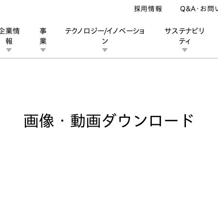
採用情報
Q&A・お問
企業情
事
テクノロジー/イノベーショ
サステナビリ
報
業
ン
ティ
像・動画ダウンロード
ン
業
ス
ーポレートブランド
IRカレンダー
安全への取り組み
個人投資家の皆様へ
企業スポーツ
品質への取り組み
モータースポーツ
Honda Report
画像・動画ダウンロード