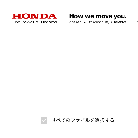
HONDA The Power of Dreams
ホーム
ニュースルーム
ニュースリリース
画
企業情報 トップ
事業 トップ
テクノロジー/イノベーション トップ
サステナビリティ トップ
投資家情報 トップ
ニュースルーム
Discover Honda
社長メッセージ
クルマ
研究開発
ESGレポート
経営方針
ニュースルーム
Discover Honda
バイク
テクノロジー
IR資料室
Honda Report
経営方針
パワープロダクツ
財務・業績情報
デザイン
会社概要
環境
オープンイノベーショ
マリン
社会
株式・債券情報
ヒストリー
その他事
ガバナン
コ
すべてのファイルを選択する