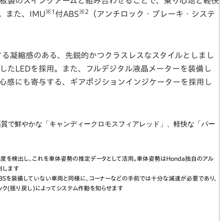
板製のスイングアームと組み合わせることで、乗り心地と軽快
※1
※2
。また、IMU
付ABS
（アンチロック・ブレーキ・システ
する凝縮感のある、先鋭的かつクラスレスなスタイルとしまし
したLEDを採用。また、フルデジタル液晶メーターを装備し
心感にも寄与する、ギアポジションインジケーターを採用し
高質で鮮やかな「キャンディークロモスフィアレッド」、軽快な「パー
体の角速度、加速度を検出し、これを車体姿勢の推定データとして活用。車体姿勢はHonda独自のアル
制します
ABSを装備していない車両と同様に、コーナーなどの手前では十分な減速が必要であり、
ック(揺り戻し)によってシステム作動を知らせます