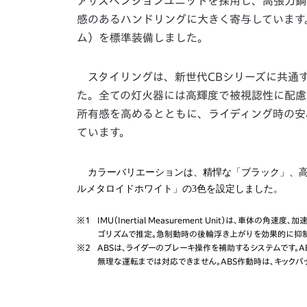
アサスペンションユニットを採用し、高張力鋼
感のあるハンドリングに大きく寄与しています
ム）を標準装備しました。
スタイリングは、新世代CBシリーズに共通
た。全ての灯火器には高輝度で被視認性に配慮
所有感を高めるとともに、ライディング時の安
ています。
カラーバリエーションは、精悍な「ブラック」、
ルメタロイドホワイト」の3色を設定しました。
※1
IMU（Inertial Measurement Unit）は、車
ゴリズムで推定。急制動時の後輪浮き上がりを効果的に抑
※2
ABSは、ライダーのブレーキ操作を補助するシステムです。
無理な運転までは対応できません。ABS作動時は、キックバ