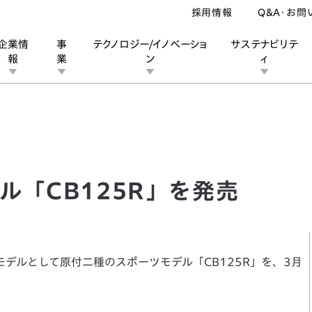
採用情報
Q&A・お問
企業情
事
テクノロジー/イノベーショ
サステナビリテ
報
業
ン
ィ
CB125R」を発売
ン
業
ス
ーポレートブランド
IRカレンダー
安全への取り組み
個人投資家の皆様へ
企業スポーツ
品質への取り組み
モータースポーツ
Honda Report
ル「CB125R」を発売
モデルとして原付二種のスポーツモデル「CB125R」を、3月