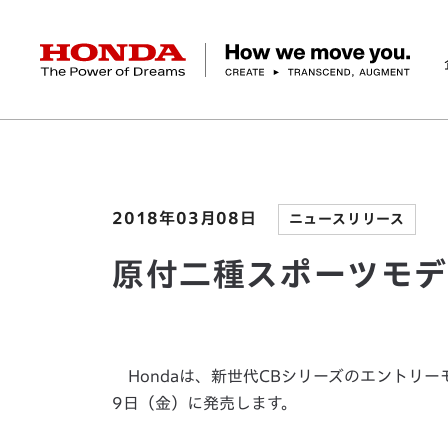
HONDA The Power of Dreams
ホーム
ニュースルーム
原付二種スポーツモデル「
企業情報 トップ
事業 トップ
テクノロジー/イノベーション トップ
サステナビリティ トップ
投資家情報 トップ
ニュースルーム
Discover Honda
社長メッセージ
クルマ
研究開発
ESGレポート
経営方針
ニュースルーム
Discover Honda
バイク
テクノロジー
IR資料室
Honda Report
経営方針
パワープロダクツ
財務・業績情報
デザイン
会社概要
環境
オープンイノベーショ
マリン
社会
株式・債券情報
ヒストリー
その他事
ガバナン
コ
2018年03月08日
ニュースリリース
原付二種スポーツモデ
Hondaは、新世代CBシリーズのエントリー
9日（金）に発売します。