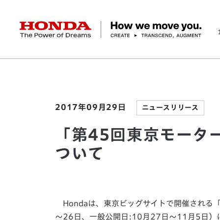
HONDA The Power of Dreams
ホーム
ニュースルーム
「第45回東京モーターシ
企業情報 トップ
事業 トップ
テクノロジー/イノベーション トップ
サステナビリティ トップ
投資家情報 トップ
ニュースルーム
Discover Honda
社長メッセージ
クルマ
研究開発
ESGレポート
経営方針
ニュースルーム
Discover Honda
バイク
テクノロジー
IR資料室
Honda Report
経営方針
パワープロダクツ
財務・業績情報
デザイン
会社概要
環境
オープンイノベーショ
マリン
社会
株式・債券情報
ヒストリー
その他事
ガバナン
コ
2017年09月29日
ニュースリリース
「第45回東京モーター
ついて
Hondaは、東京ビッグサイトで開催される「第
～26日、一般公開日:10月27日～11月5