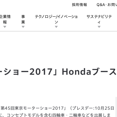
採用情報
Q&A・お問
企業情
事
テクノロジー/イノベーショ
サステナビリテ
報
業
ン
ィ
ョー2017」Hondaブース出展概要について
ン
業
ス
ーポレートブランド
IRカレンダー
安全への取り組み
個人投資家の皆様へ
企業スポーツ
品質への取り組み
モータースポーツ
Honda Report
ショー2017」Hondaブー
45回東京モーターショー2017」（プレスデー:10月25日
日）に、コンセプトモデルを含む四輪車・二輪車などを出展しま