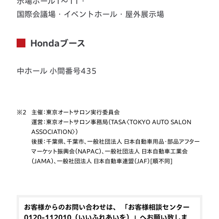
示場ホール1～11・
国際会議場・イベントホール・屋外展示場
Hondaブース
中ホール 小間番号435
※2
主催：東京オートサロン実行委員会
運営：東京オートサロン事務局（TASA〈TOKYO AUTO SALON
ASSOCIATION〉）
後援：千葉県、千葉市、一般社団法人 日本自動車用品・部品アフター
マーケット振興会（NAPAC）、一般社団法人 日本自動車工業会
（JAMA）、一般社団法人 日本自動車連盟（JAF）[順不同]
お客様からのお問い合わせは、 「お客様相談センター
0120-112010（いいふれあいを）」へお願い致しま