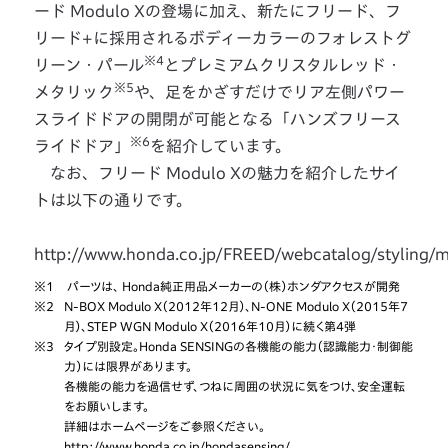
ード Modulo Xの登場に加え、新たにフリード、フ
リード+に採用されるボディーカラーのフォレストグ
※4
リーン・パール
とプレミアムクリスタルレッド・
※5
メタリック
や、足をかざすだけでリア左側パワー
スライドドアの開閉が可能となる「ハンズフリース
※6
ライドドア」
を紹介しています。
なお、フリード Modulo Xの魅力を紹介したサイ
トは以下の通りです。
http://www.honda.co.jp/FREED/webcatalog/styling/
※1
パーツは、 Honda純正用品メーカーの（株）ホンダアクセスが開発
※2
N-BOX Modulo X（2012年12月）、N-ONE Modulo X（2015年7
月）、STEP WGN Modulo X（2016年10月）に続く第4弾
※3
タイプ別設定。Honda SENSINGの各機能の能力（認識能力・制御能
力）には限界があります。
各機能の能力を過信せず、つねに周囲の状況に気をつけ、安全運転
をお願いします。
詳細はホームページをご参照ください。
http://www.honda.co.jp/hondasensing/