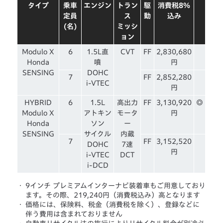
タイプ
乗車
エンジン
トラン
駆
消費税8％
定員
ス
動
込み
(名)
ミッシ
ョン
Modulo X
6
1.5L直
CVT
FF
2,830,680
Honda
噴
円
SENSING
DOHC
7
FF
2,852,280
i-VTEC
円
HYBRID
6
1.5L
高出力
FF
3,130,920
◎
Modulo X
アトキン
モータ
円
Honda
ソン
ー
SENSING
サイクル
内蔵
7
FF
3,152,520
DOHC
7速
円
i-VTEC
DCT
i-DCD
・
9インチ プレミアムインターナビ装着車もご用意しており
ます。その際、219,240円（消費税込み）高となります
・
価格には、保険料、税金（消費税を除く）、登録などに
伴う費用は含まれておりません