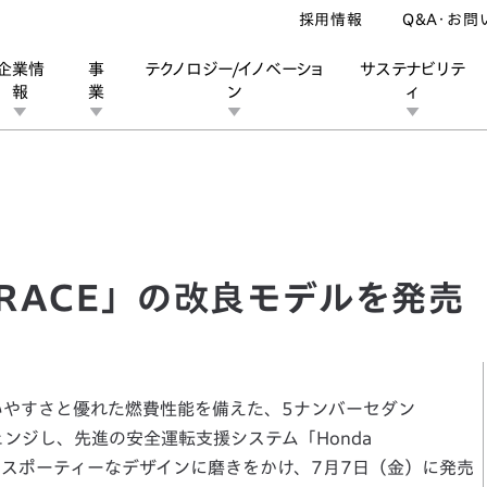
採用情報
Q&A・お問
企業情
事
テクノロジー/イノベーショ
サステナビリテ
報
業
ン
ィ
CE」の改良モデルを発売
ン
業
ス
ーポレートブランド
IRカレンダー
安全への取り組み
個人投資家の皆様へ
企業スポーツ
品質への取り組み
モータースポーツ
Honda Report
RACE」の改良モデルを発売
いやすさと優れた燃費性能を備えた、5ナンバーセダン
ェンジし、先進の安全運転支援システム「Honda
スポーティーなデザインに磨きをかけ、7月7日（金）に発売