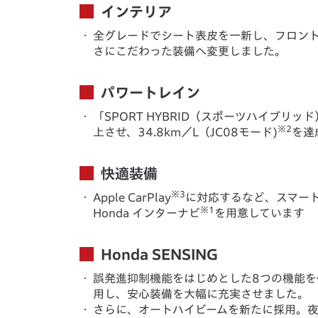
インテリア
・
全グレードでシート表皮を一新し、フロント
さにこだわった装備へ変更しました。
パワートレイン
・
「SPORT HYBRID（スポーツハイブリ
※2
上させ、34.8km／L（JC08モード)
を達
快適装備
※3
・
Apple CarPlay
に対応するなど、スマー
※1
Honda インターナビ
を用意しています
Honda SENSING
・
誤発進抑制機能をはじめとした8つの機能を備え
用し、安心装備を大幅に充実させました。
・
さらに、オートハイビームを新たに採用。夜