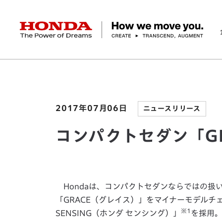
HONDA The Power of Dreams
ホーム
ニュースルーム
コンパクトセダン「GRA
企業情報 トップ
事業 トップ
テクノロジー/イノベーション トップ
サステナビリティ トップ
投資家情報 トップ
ニュースルーム
Discover Honda
社長メッセージ
クルマ
研究開発
ESGレポート
経営方針
ニュースルーム
Discover Honda
バイク
テクノロジー
IR資料室
Honda Report
経営方針
パワープロダクツ
財務・業績情報
デザイン
会社概要
環境
オープンイノベーショ
マリン
社会
株式・債券情報
ヒストリー
その他事
ガバナン
コ
2017年07月06日
ニュースリリース
コンパクトセダン「G
Hondaは、コンパクトセダンならではの扱
「GRACE（グレイス）」をマイナーモデルチ
※1
SENSING（ホンダ センシング）」
を採用。