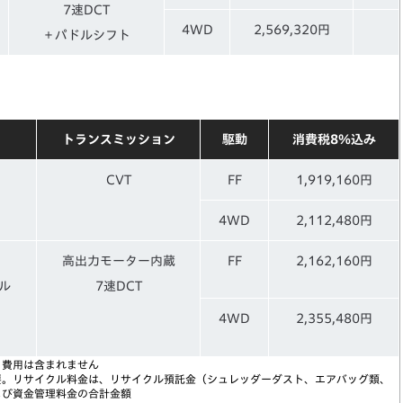
7速DCT
4WD
2,569,320円
＋パドルシフト
トランスミッション
駆動
消費税8％込み
CVT
FF
1,919,160円
4WD
2,112,480円
高出力モーター内蔵
FF
2,162,160円
ル
7速DCT
4WD
2,355,480円
う費用は含まれません
要。リサイクル料金は、リサイクル預託金（シュレッダーダスト、エアバッグ類、
よび資金管理料金の合計金額