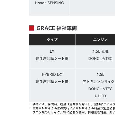
Honda SENSING
GRACE 福祉車両
タイプ
エンジン
LX
1.5L 直噴
助手席回転シート車
DOHC i-VTEC
HYBRID DX
1.5L
助手席回転シート車
アトキンソンサイク
DOHC i-VTEC
i-DCD
・
価格には、保険料、税金（消費税を除く）、登録などに伴
・
自動車リサイクル法の施行によりリサイクル料金が別途必
フロン類のリサイクル等に必要な費用、情報管理料金）お