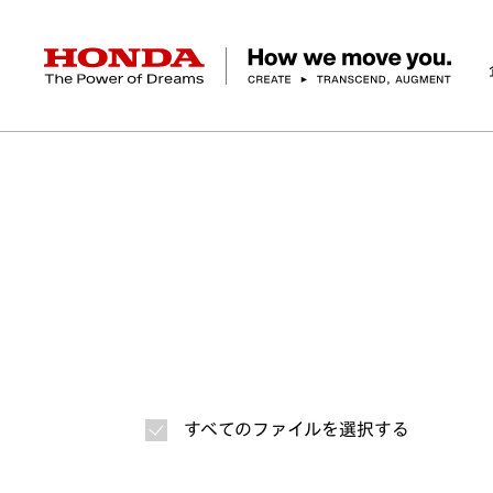
HONDA The Power of Dreams
ホーム
ニュースルーム
ニュースリリース
画
企業情報 トップ
事業 トップ
テクノロジー/イノベーション トップ
サステナビリティ トップ
投資家情報 トップ
ニュースルーム
Discover Honda
社長メッセージ
クルマ
研究開発
ESGレポート
経営方針
ニュースルーム
Discover Honda
バイク
テクノロジー
IR資料室
Honda Report
経営方針
パワープロダクツ
財務・業績情報
デザイン
会社概要
環境
オープンイノベーショ
マリン
社会
株式・債券情報
ヒストリー
その他事
ガバナン
コ
すべてのファイルを選択する