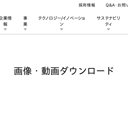
採用情報
Q&A・お問
企業情
事
テクノロジー/イノベーショ
サステナビリ
報
業
ン
ティ
像・動画ダウンロード
ン
業
ス
ーポレートブランド
IRカレンダー
安全への取り組み
個人投資家の皆様へ
企業スポーツ
品質への取り組み
モータースポーツ
Honda Report
画像・動画ダウンロード