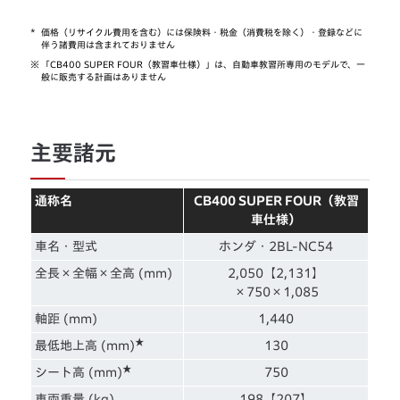
*
価格（リサイクル費用を含む）には保険料・税金（消費税を除く）・登録などに
伴う諸費用は含まれておりません
※
「CB400 SUPER FOUR（教習車仕様）」は、自動車教習所専用のモデルで、一
般に販売する計画はありません
主要諸元
通称名
CB400 SUPER FOUR（教習
車仕様）
車名・型式
ホンダ・2BL-NC54
全長×全幅×全高 (mm)
2,050【2,131】
×750×1,085
軸距 (mm)
1,440
★
最低地上高 (mm)
130
★
シート高 (mm)
750
車両重量 (kg)
198【207】