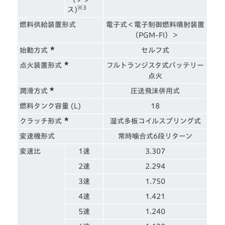
※3
ス)
燃料供給装置形式
電子式＜電子制御燃料噴射装置
（PGM-FI）＞
★
始動方式
セルフ式
★
点火装置形式
フルトランジスタ式バッテリー
点火
★
潤滑方式
圧送飛沫併用式
燃料タンク容量 (L)
18
★
クラッチ形式
湿式多板コイルスプリング式
変速機形式
常時噛合式6段リターン
変速比
1速
3.307
2速
2.294
3速
1.750
4速
1.421
5速
1.240