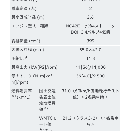
乗車定員 (人)
2
最小回転半径 (m)
2.6
エンジン型式・種類
NC42E・水冷4ストローク
DOHC 4バルブ4気筒
3
総排気量 (cm
)
399
内径×行程 (mm)
55.0×42.0
★
圧縮比
11.3
最高出力 (kW[PS]/rpm)
41[56]/11,000
最大トルク (N･m[kgf･
39[4.0]/9,500
m]/rpm)
燃料消費率
国土交通
31.0（60km/h定地走行テスト
※1
(km/L)
省届出値
値）＜2名乗車時＞
定地燃費
※2
値
WMTCモ
21.2（クラス3-2）＜1名乗車
ード値
時＞
★
(クラ