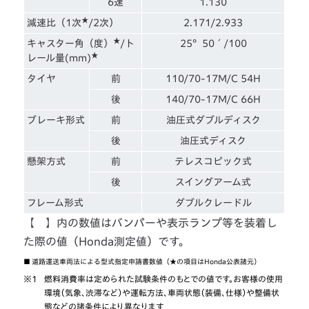
6速
1.130
★
減速比（1次
/2次）
2.171/2.933
★
キャスター角（度）
/ト
25°50´/100
★
レール量(mm)
タイヤ
前
110/70-17M/C 54H
後
140/70-17M/C 66H
ブレーキ形式
前
油圧式ダブルディスク
後
油圧式ディスク
懸架方式
前
テレスコピック式
後
スイングアーム式
フレーム形式
ダブルクレードル
【 】内の数値はバンパーや表示ランプ等を装着し
た際の値（Honda測定値）です。
■
道路運送車両法による型式指定申請書数値（★の項目はHonda公表諸元）
※1
燃料消費率は定められた試験条件のもとでの値です。お客様の使用
環境（気象、渋滞など）や運転方法、車両状態（装備、仕様）や整備状
態などの諸条件により異なります