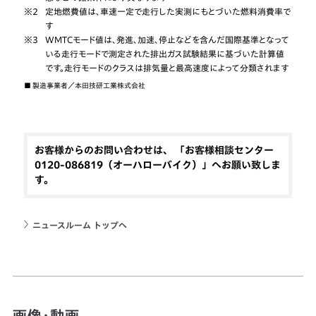
※2
定地燃費値は、車速一定で走行した実測にもとづいた燃料消費率で
す
※3
WMTCモード値は、発進、加速、停止などを含んだ国際基準となって
いる走行モードで測定された排出ガス試験結果に基づいた計算値
です。走行モードのクラスは排気量と最高速度によって分類されます
■
製造事業者／本田技研工業株式会社
お客様からのお問い合わせは、 「お客様相談センター
0120-086819（オーハローバイク）」へお願い致しま
す。
ニュースルーム トップへ
画像・動画