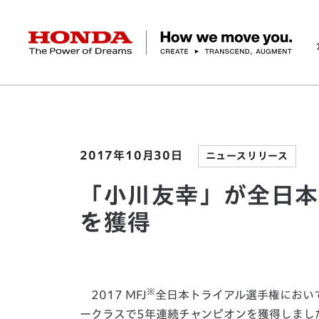
HONDA The Power of Dreams
ホーム
ニュースルーム
「小川友幸」が全日本ト
企業情報 トップ
事業 トップ
テクノロジー/イノベーション トップ
サステナビリティ トップ
投資家情報 トップ
ニュースルーム
Discover Honda
社長メッセージ
クルマ
研究開発
ESGレポート
経営方針
ニュースルーム
Discover Honda
バイク
テクノロジー
IR資料室
Honda Report
経営方針
パワープロダクツ
財務・業績情報
デザイン
会社概要
環境
オープンイノベーショ
マリン
社会
株式・債券情報
ヒストリー
その他事
ガバナン
コ
2017年10月30日
ニュースリリース
「小川友幸」が全日本
を獲得
※
2017 MFJ
全日本トライアル選手権において、
ークラスで5年連続チャンピオンを獲得しまし