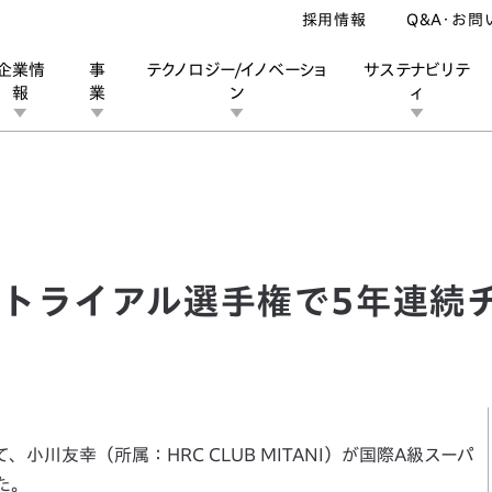
採用情報
Q&A・お問
企業情
事
テクノロジー/イノベーショ
サステナビリテ
報
業
ン
ィ
ライアル選手権で5年連続チャンピオンを獲得
ン
業
ス
ーポレートブランド
IRカレンダー
安全への取り組み
個人投資家の皆様へ
企業スポーツ
品質への取り組み
モータースポーツ
Honda Report
トライアル選手権で5年連続
小川友幸（所属：HRC CLUB MITANI）が国際A級スーパ
た。