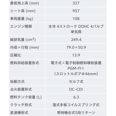
最低地上高 (mm)
327
シート高 (mm)
957
車両重量 (kg)
108
エンジン種類
水冷 4ストローク DOHC 4バルブ
単気筒
3
総排気量 (cm
)
249.4
内径×行程 (mm)
79.0×50.9
圧縮比
13.9
燃料供給装置形式
電子式＜電子制御燃料噴射装置
PGM-FI＞
（スロットルボアΦ46mm）
始動方式
セルフ式
点火装置形式
DC-CDI
燃料タンク容量 (L)
6.3
クラッチ形式
湿式多板コイルスプリング式
変速機形式
常時噛合式5段リターン