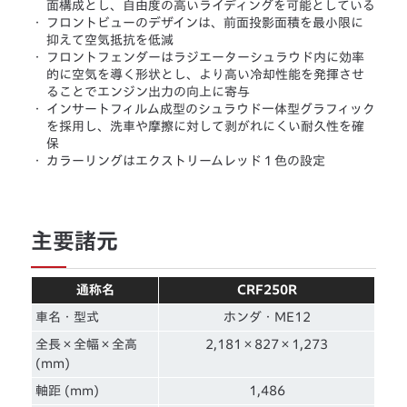
面構成とし、自由度の高いライディングを可能としている
・
フロントビューのデザインは、前面投影面積を最小限に
抑えて空気抵抗を低減
・
フロントフェンダーはラジエーターシュラウド内に効率
的に空気を導く形状とし、より高い冷却性能を発揮させ
ることでエンジン出力の向上に寄与
・
インサートフィルム成型のシュラウド一体型グラフィック
を採用し、洗車や摩擦に対して剥がれにくい耐久性を確
保
・
カラーリングはエクストリームレッド１色の設定
主要諸元
通称名
CRF250R
車名・型式
ホンダ・ME12
全長×全幅×全高
2,181×827×1,273
(mm)
軸距 (mm)
1,486