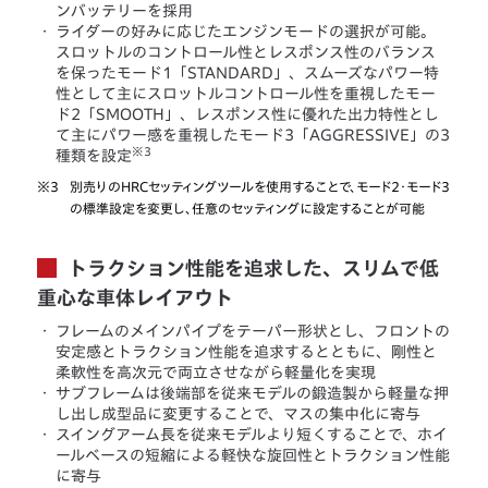
ンバッテリーを採用
・
ライダーの好みに応じたエンジンモードの選択が可能。
スロットルのコントロール性とレスポンス性のバランス
を保ったモード1「STANDARD」、スムーズなパワー特
性として主にスロットルコントロール性を重視したモー
ド2「SMOOTH」、レスポンス性に優れた出力特性とし
て主にパワー感を重視したモード3「AGGRESSIVE」の3
※3
種類を設定
※3
別売りのHRCセッティングツールを使用することで、モード2・モード3
の標準設定を変更し、任意のセッティングに設定することが可能
トラクション性能を追求した、スリムで低
重心な車体レイアウト
・
フレームのメインパイプをテーパー形状とし、フロントの
安定感とトラクション性能を追求するとともに、剛性と
柔軟性を高次元で両立させながら軽量化を実現
・
サブフレームは後端部を従来モデルの鍛造製から軽量な押
し出し成型品に変更することで、マスの集中化に寄与
・
スイングアーム長を従来モデルより短くすることで、ホイ
ールベースの短縮による軽快な旋回性とトラクション性能
に寄与