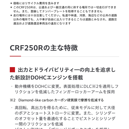
＊
価格にはリサイクル費用を含みます
＊
このCRF250Rは、公道および一般交通の用に供する場所では一切走行ができま
せん。また、登録してナンバープレートを取得することもできません
＊
走行場所には十分注意してください。私道や林道、河原、海辺などの公共の道路
以外の場所でも、人や車が自由に出入りできるところは道路とみなされ、道路交
通法および道路運送車両法の違反になります
CRF250Rの主な特徴
出力とドライバビリティ―の向上を追求し
た新設計DOHCエンジンを搭載
・
動弁機構をDOHCに変更。表面処理にDLC※2を適用しフ
リクションを低減したフィンガーロッカーアームを採用
※2
Diamond-like carbon カーボン硬質膜で摩擦を低減する
・
高回転、高出力を得るために、従来モデルに対して大径
のボアとショートストロークに変更。また、シリンダー
のオフセット量を最適化することでピストンとシリンダ
ー間のフリクションを低減