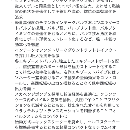
・
ピストン形状は、「ブリッジドボックス式」を採用し、
従来モデルと同重量としつつボア径を拡大。あわせて燃焼
室の形状を最適化して圧縮比を高め、燃焼の高効率化を
追求
・
軽量高強度のチタン製インテークバルブおよびエキゾース
トバルブを採用。バルブ径、バルブリフト量、バルブタ
イミングの最適化を図るとともに、バルブ挟み角度を狭
角化しポート形状をストレート化するなど、吸・排気の
効率化を徹底
・
インテークはシンメトリーなダウンドラフトレイアウト
を採用し吸入抵抗を低減
・
各エキゾーストバルブに独立したエキゾーストポートを配
し、燃焼室直後のポート形状を極力ストレート化するこ
とで排気の効率化に寄与。右側エキゾーストパイプにはレ
ゾネーター室を設けることで排気の脈動効果をコントロ
ールし、高回転域の出力を損ねることなく低中回転域の
出力を向上
・
スカベンジポンプを採用し給油経路を最適化。クランク
ケース内のオイルと空気を排出し負圧に保つことでフリク
ションを低減するとともに、排出されたオイルを利用して
クラッチおよびトランスミッションを潤滑することでオ
イルシステムをコンパクト化
・
始動方式はキックスターターを廃止し、セルフスターター
を標準装備するとともに軽量コンパクトなリチウムイオ