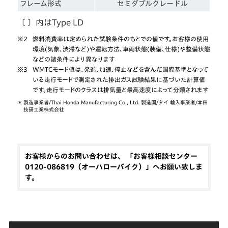
フレーム形式
セミダブルクレードル
〔 〕内はType LD
※2
燃料消費率は定められた試験条件のもとでの値です。お客様の使用
環境(気象、渋滞など)や運転方法、車両状態(装備、仕様)や整備状態
などの諸条件により異なります
※3
WMTCモード値は、発進、加速、停止などを含んだ国際基準となって
いる走行モードで測定された排出ガス試験結果に基づいた計算値
です。走行モードのクラスは排気量と最高速度によって分類されます
＊
製造事業者/Thai Honda Manufacturing Co., Ltd. 製造国/タイ 輸入事業者/本田
技研工業株式会社
お客様からのお問い合わせは、 「お客様相談センター
0120-086819（オーハローバイク）」へお願い致しま
す。