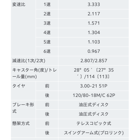
変速比
1速
3.333
2速
2.117
3速
1.571
4速
1.304
5速
1.103
6速
0.967
減速比(1次/2次)
2.807/2.857
キャスター角(度)/トレ
28°05´〔27°35
ール量(mm)
´〕/114〔113〕
タイヤ
前
3.00-21 51P
後
120/80-18M/C 62P
ブレーキ形
前
油圧式ディスク
式
後
油圧式ディスク
懸架方式
前
テレスコピック式
後
スイングアーム式(プロリンク)