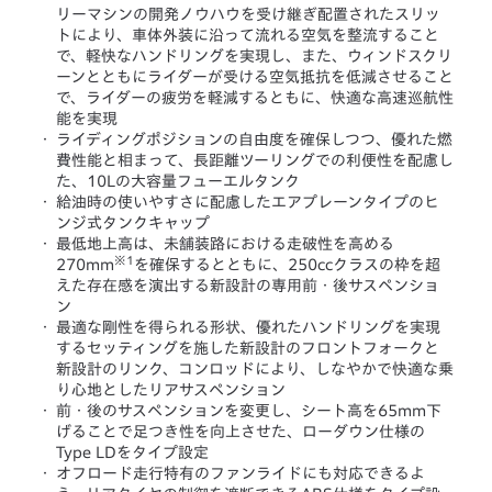
リーマシンの開発ノウハウを受け継ぎ配置されたスリッ
トにより、車体外装に沿って流れる空気を整流すること
で、軽快なハンドリングを実現し、また、ウィンドスクリ
ーンとともにライダーが受ける空気抵抗を低減させること
で、ライダーの疲労を軽減するともに、快適な高速巡航性
能を実現
・
ライディングポジションの自由度を確保しつつ、優れた燃
費性能と相まって、長距離ツーリングでの利便性を配慮し
た、10Lの大容量フューエルタンク
・
給油時の使いやすさに配慮したエアプレーンタイプのヒ
ンジ式タンクキャップ
・
最低地上高は、未舗装路における走破性を高める
※1
270mm
を確保するとともに、250ccクラスの枠を超
えた存在感を演出する新設計の専用前・後サスペンショ
ン
・
最適な剛性を得られる形状、優れたハンドリングを実現
するセッティングを施した新設計のフロントフォークと
新設計のリンク、コンロッドにより、しなやかで快適な乗
り心地としたリアサスペンション
・
前・後のサスペンションを変更し、シート高を65mm下
げることで足つき性を向上させた、ローダウン仕様の
Type LDをタイプ設定
・
オフロード走行特有のファンライドにも対応できるよ