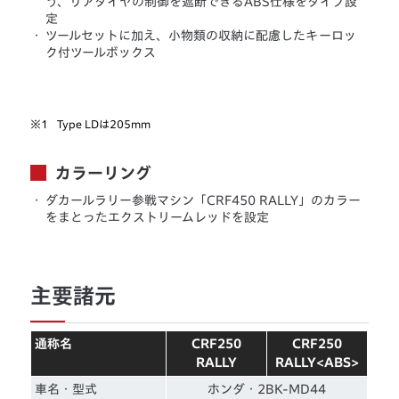
う、リアタイヤの制御を遮断できるABS仕様をタイプ設
定
・
ツールセットに加え、小物類の収納に配慮したキーロッ
ク付ツールボックス
※1
Type LDは205mm
カラーリング
・
ダカールラリー参戦マシン「CRF450 RALLY」のカラー
をまとったエクストリームレッドを設定
主要諸元
通称名
CRF250
CRF250
RALLY
RALLY<ABS>
車名・型式
ホンダ・2BK-MD44