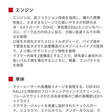
エンジン
・
エンジンは、低フリクション技術を採用し、優れた燃費
性能と、さまざまなシーンでの扱いやすさが好評の水
冷・4ストローク・DOHC・単気筒250ccエンジンをベー
スに、ピーク出力の向上に加え、力強い低速トルクの両
立を実現
・
口径を大径化させたスロットルボディーと、パイプ途中
で管径を拡大させた拡管構造のエキゾーストパイプの採用
で、より扱いやすいエンジン特性を実現
・
マフラー内部を2室構造とすることで、排気音に歯切れの
良いパルス感を演出するとともに、軽量・コンパクト化
を実現
車体
・
ラリーレーサーの高機能イメージを表現する、CRF450
RALLYと同形状のフローティングウィンドスクリーンと、
フレームマウントされた左右非対称の二眼の高輝度LEDヘ
ッドライト
・
エアマネージメントを考慮し設計されたナックルガー
ド、シュラウド、ミドルカウル、アンダーカウルは、ラ