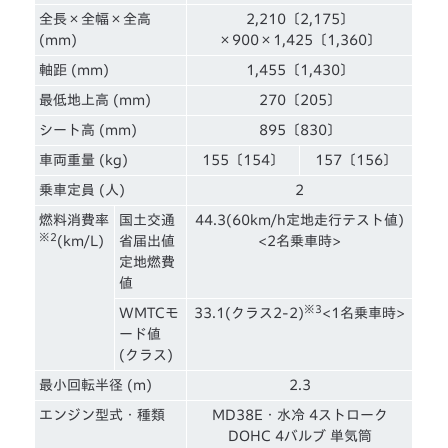
全長×全幅×全高
2,210〔2,175〕
(mm)
×900×1,425〔1,360〕
軸距 (mm)
1,455〔1,430〕
最低地上高 (mm)
270〔205〕
シート高 (mm)
895〔830〕
車両重量 (kg)
155〔154〕
157〔156〕
乗車定員 (人)
2
燃料消費率
国土交通
44.3(60km/h定地走行テスト値)
※2
(km/L)
省届出値
<2名乗車時>
定地燃費
値
※3
WMTCモ
33.1(クラス2-2)
<1名乗車時>
ード値
(クラス)
最小回転半径 (m)
2.3
エンジン型式・種類
MD38E・水冷 4ストローク
DOHC 4バルブ 単気筒