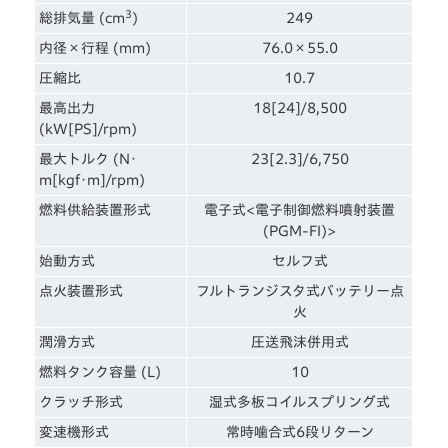
3
総排気量 (cm
)
249
内径×行程 (mm)
76.0×55.0
圧縮比
10.7
最高出力
18[24]/8,500
(kW[PS]/rpm)
最大トルク (N･
23[2.3]/6,750
m[kgf･m]/rpm)
燃料供給装置形式
電子式<電子制御燃料噴射装置
(PGM-FI)>
始動方式
セルフ式
点火装置形式
フルトランジスタ式バッテリー点
火
潤滑方式
圧送飛沫併用式
燃料タンク容量 (L)
10
クラッチ形式
湿式多板コイルスプリング式
変速機形式
常時噛合式6段リターン