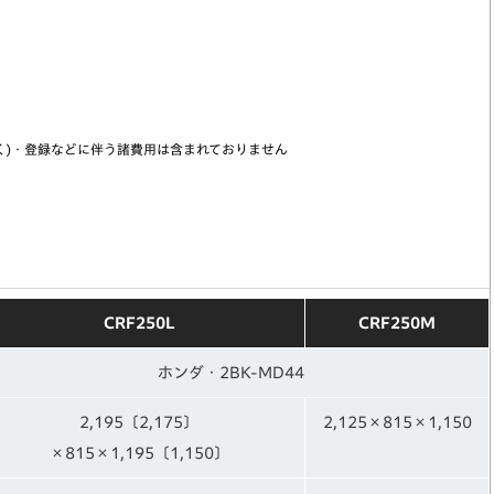
く)・登録などに伴う諸費用は含まれておりません
CRF250L
CRF250M
ホンダ・2BK-MD44
2,195〔2,175〕
2,125×815×1,150
×815×1,195〔1,150〕