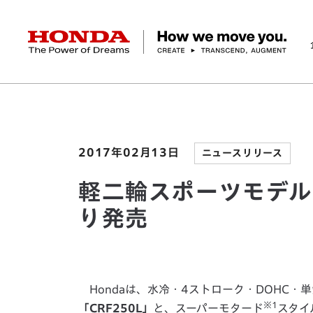
HONDA The Power of Dreams
ホーム
ニュースルーム
軽二輪スポーツモデル「CR
企業情報 トップ
事業 トップ
テクノロジー/イノベーション トップ
サステナビリティ トップ
投資家情報 トップ
ニュースルーム
Discover Honda
社長メッセージ
クルマ
研究開発
ESGレポート
経営方針
ニュースルーム
Discover Honda
バイク
テクノロジー
IR資料室
Honda Report
経営方針
パワープロダクツ
財務・業績情報
デザイン
会社概要
環境
オープンイノベーショ
マリン
社会
株式・債券情報
ヒストリー
その他事
ガバナン
コ
2017年02月13日
ニュースリリース
軽二輪スポーツモデル「
り発売
Hondaは、水冷・4ストローク・DOHC・
※1
「CRF250L」
と、スーパーモタード
スタイ