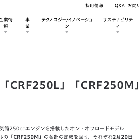
採用情報
Q&A・お問
企業情
事
テクノロジー/イノベーショ
サステナビリテ
報
業
ン
ィ
F250L」「CRF250M」の熟成を図り発売
ン
業
ス
ーポレートブランド
IRカレンダー
安全への取り組み
個人投資家の皆様へ
企業スポーツ
品質への取り組み
モータースポーツ
Honda Report
CRF250L」「CRF250
単気筒250ccエンジンを搭載したオン・オフロードモデル
ルの
「CRF250M」
の各部の熟成を図り、それぞれ
2月20日