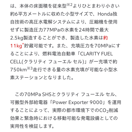
※2
は、本体の床面積を従来型
よりひとまわり小さい
約6平方メートルに収めた小型サイズで、Honda独
自技術の高圧水電解システムにより、圧縮機を使用
せずに製造圧力77MPaの水素を24時間で最大
2.5kg製造することができ、製造した水素は
約
*
11kg
貯蔵可能です。また、充填圧力を70MPaにす
ることにより、燃料電池自動車「CLARITY FUEL
CELL(クラリティ フューエル セル)」が一充填で約
※3
750km
走行できる量の水素充填が可能な小型水
素ステーションとなりました。
この70MPa SHSとクラリティ フューエル セル、
可搬型外部給電器「Power Exporter 9000」を運用
することによって、実際の都市環境下でのCO
削減
2
効果と緊急時における移動可能な発電設備としての
実用性を検証します。