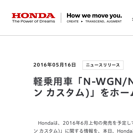
HONDA The Power of Dreams
ホーム
ニュースルーム
軽乗用車「N-WGN/N-
企業情報 トップ
事業 トップ
テクノロジー/イノベーション トップ
サステナビリティ トップ
投資家情報 トップ
ニュースルーム
Discover Honda
社長メッセージ
クルマ
研究開発
ESGレポート
経営方針
ニュースルーム
Discover Honda
バイク
テクノロジー
IR資料室
Honda Report
経営方針
パワープロダクツ
財務・業績情報
デザイン
会社概要
環境
オープンイノベーショ
マリン
社会
株式・債券情報
ヒストリー
その他事
ガバナン
コ
2016年05月16日
ニュースリリース
軽乗用車「N-WGN/N
ン カスタム)」をホ
Hondaは、2016年6月上旬の発売を予定してい
ン カスタム)」に関する情報を、本日、Hon