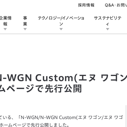
採用情報
Q&A・お問
企業情
事
テクノロジー/イノベーショ
サステナビリテ
報
業
ン
ィ
WGN Custom(エヌ ワゴン/エヌ ワゴン カスタム)」をホームページで
ン
業
ス
ーポレートブランド
IRカレンダー
安全への取り組み
個人投資家の皆様へ
企業スポーツ
品質への取り組み
モータースポーツ
Honda Report
-WGN Custom(エヌ ワゴ
ームページで先行公開
る、「N-WGN/N-WGN Custom(エヌ ワゴン/エヌ ワゴ
daホームページで先行公開しました。