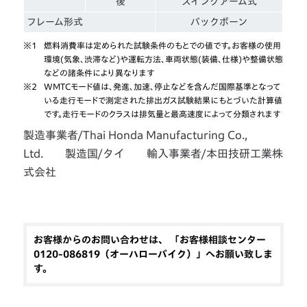
後
スイングアーム式
フレーム形式
バックボーン
※1
燃料消費率は定められた試験条件のもとでの値です。お客様の使用
環境(気象、渋滞など)や運転方法、車両状態(装備、仕様)や整備状態
などの諸条件により異なります
※2
WMTCモード値は、発進、加速、停止などを含んだ国際基準となって
いる走行モードで測定された排出ガス試験結果にもとづいた計算値
です。走行モードのクラスは排気量と最高速度によって分類されます
製造事業者/Thai Honda Manufacturing Co.,
Ltd. 製造国/タイ 輸入事業者/本田技研工業株
式会社
お客様からのお問い合わせは、 「お客様相談センター
0120-086819（オーハローバイク）」へお願い致しま
す。