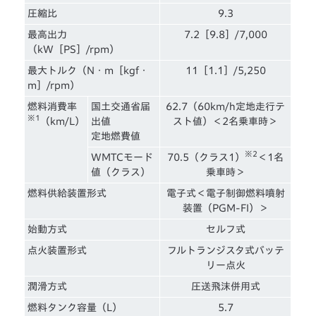
圧縮比
9.3
最高出力
7.2［9.8］/7,000
（kW［PS］/rpm）
最大トルク（N・m［kgf・
11［1.1］/5,250
m］/rpm）
燃料消費率
国土交通省届
62.7（60km/h定地走行テ
※1
（km/L）
出値
スト値）＜2名乗車時＞
定地燃費値
※2
WMTCモード
70.5（クラス1）
＜1名
値（クラス）
乗車時＞
燃料供給装置形式
電子式＜電子制御燃料噴射
装置（PGM-FI）＞
始動方式
セルフ式
点火装置形式
フルトランジスタ式バッテ
リー点火
潤滑方式
圧送飛沫併用式
燃料タンク容量（L）
5.7