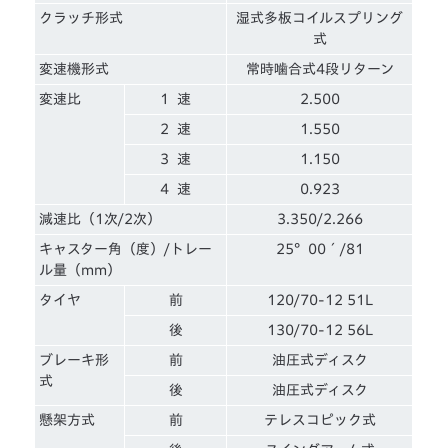
クラッチ形式
湿式多板コイルスプリング
式
変速機形式
常時噛合式4段リターン
変速比
1 速
2.500
2 速
1.550
3 速
1.150
4 速
0.923
減速比（1次/2次）
3.350/2.266
キャスター角（度）/トレー
25°00´/81
ル量（mm）
タイヤ
前
120/70-12 51L
後
130/70-12 56L
ブレーキ形
前
油圧式ディスク
式
後
油圧式ディスク
懸架方式
前
テレスコピック式