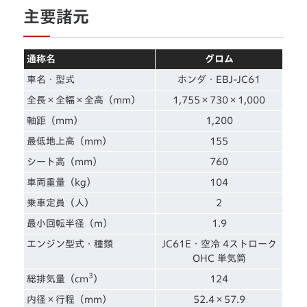
主要諸元
通称名
グロム
車名・型式
ホンダ・EBJ-JC61
全長×全幅×全高（mm）
1,755×730×1,000
軸距（mm）
1,200
最低地上高（mm）
155
シート高（mm）
760
車両重量（kg）
104
乗車定員（人）
2
最小回転半径（m）
1.9
エンジン型式・種類
JC61E・空冷 4ストローク
OHC 単気筒
3
総排気量（cm
）
124
内径×行程（mm）
52.4×57.9