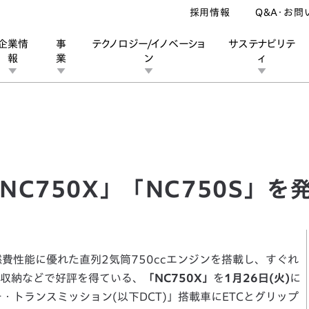
採用情報
Q&A・お問
企業情
事
テクノロジー/イノベーショ
サステナビリテ
報
業
ン
ィ
50X」「NC750S」を発売
ン
業
ス
ーポレートブランド
IRカレンダー
安全への取り組み
個人投資家の皆様へ
企業スポーツ
品質への取り組み
モータースポーツ
Honda Report
C750X」「NC750S」を
費性能に優れた直列2気筒750ccエンジンを搭載し、すぐれ
収納などで好評を得ている、
「NC750X」
を
1月26日(火)
に
・トランスミッション(以下DCT)」搭載車にETCとグリップ