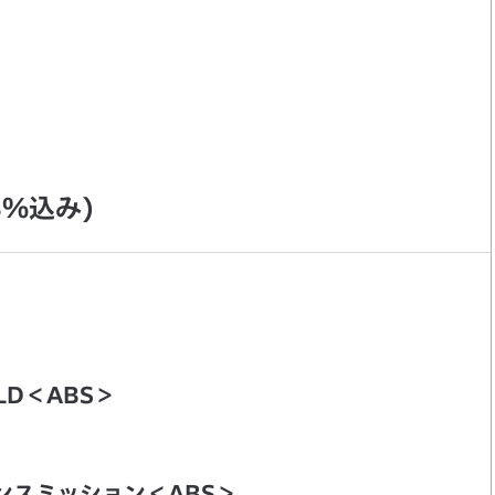
%込み)
 LD＜ABS＞
ランスミッション＜ABS＞