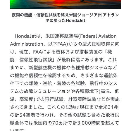
夜間の機能・信頼性試験を終え米国ジョージア州 アトラン
タに戻ったHondaJet
HondaJetは、米国連邦航空局(Federal Aviation
Administration、以下FAA)からの型式証明取得に向
け、現在、FAAによる機体および搭載装置の「機
能・信頼性飛行試験」が最終段階にあります。これ
までに、新型航空機の機体や各種搭載システムなど
の機能や信頼性を確認するため、さまざまな運航条
件下での離陸・巡航・着陸の各試験、飛行中のシス
テムの故障シミュレーションや各種環境下(高温、低
温、高湿度)での飛行試験、計器着陸試験などが実施
されてきました。これらの試験は現在まで全米31州
の計54空港で行われ、その他の試験も含めた飛行試
験全体では米国内の70ヵ所で計3,000時間を超えて
います。