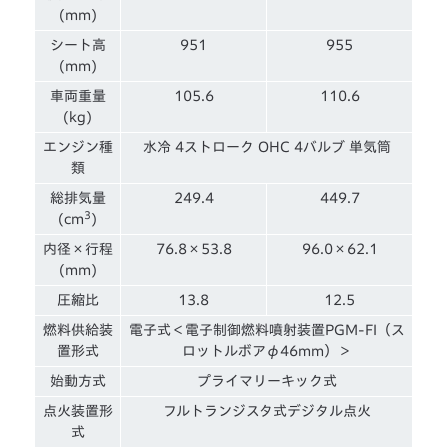
(mm)
シート高
951
955
(mm)
車両重量
105.6
110.6
(kg)
エンジン種
水冷 4ストローク OHC 4バルブ 単気筒
類
総排気量
249.4
449.7
3
(cm
)
内径×行程
76.8×53.8
96.0×62.1
(mm)
圧縮比
13.8
12.5
燃料供給装
電子式＜電子制御燃料噴射装置PGM-FI（ス
置形式
ロットルボアφ46mm）＞
始動方式
プライマリーキック式
点火装置形
フルトランジスタ式デジタル点火
式