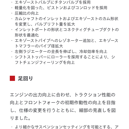
・
エキゾーストバルブにチタンバルブを採用
・
軽量化を図った、ピストンおよびコンロッドを採用
・
圧縮比の向上
・
カムシャフトのインレットおよびエキゾーストのカム形状
を変更し、バルブリフト量を拡大
・
インレットポートの形状とコネクティグチューブダクトの
形状を最適化
・
エキゾーストパイプへのレゾネーター追加と、エキゾース
トマフラーのパイプ径拡大
・
左側ラジエーターの全長を伸ばし、冷却効率を向上
・
シフトストッパーにローラーを採用することにより、シ
フトチェンジフィーリングを向上
足回り
エンジンの出力向上に合わせ、トラクション性能の
向上とフロントフォークの初期作動性の向上を目指
し、仕様の変更を行うとともに、細部の見直しを図
りました。
・
より細かなサスペンションセッティングを可能とする、ア