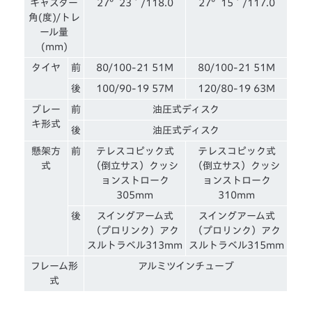
キャスター
27°23´/118.0
27°15´/117.0
角(度)/トレ
ール量
(mm)
タイヤ
前
80/100-21 51M
80/100-21 51M
後
100/90-19 57M
120/80-19 63M
ブレー
前
油圧式ディスク
キ形式
後
油圧式ディスク
懸架方
前
テレスコピック式
テレスコピック式
式
（倒立サス）クッシ
（倒立サス）クッシ
ョンストローク
ョンストローク
305mm
310mm
後
スイングアーム式
スイングアーム式
（プロリンク）アク
（プロリンク）アク
スルトラベル313mm
スルトラベル315mm
フレーム形
アルミツインチューブ
式