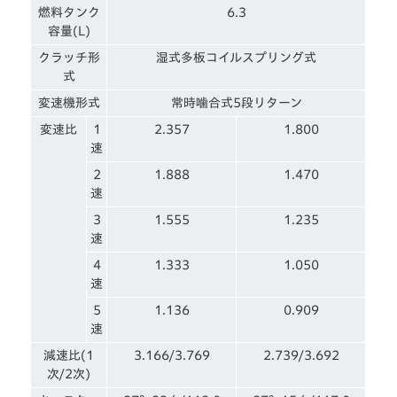
燃料タンク
6.3
容量(L)
クラッチ形
湿式多板コイルスプリング式
式
変速機形式
常時噛合式5段リターン
変速比
1
2.357
1.800
速
2
1.888
1.470
速
3
1.555
1.235
速
4
1.333
1.050
速
5
1.136
0.909
速
減速比(1
3.166/3.769
2.739/3.692
次/2次)