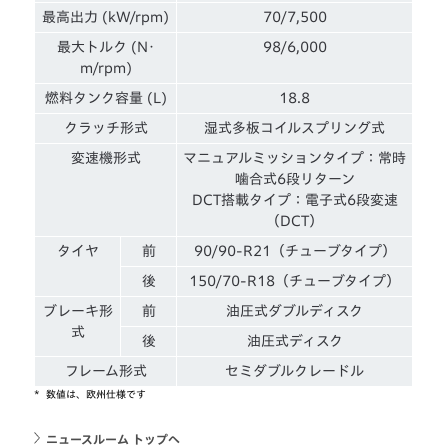
最高出力 (kW/rpm)
70/7,500
最大トルク (N･
98/6,000
m/rpm)
燃料タンク容量 (L)
18.8
クラッチ形式
湿式多板コイルスプリング式
変速機形式
マニュアルミッションタイプ：常時
噛合式6段リターン
DCT搭載タイプ：電子式6段変速
（DCT）
タイヤ
前
90/90-R21（チューブタイプ）
後
150/70-R18（チューブタイプ）
ブレーキ形
前
油圧式ダブルディスク
式
後
油圧式ディスク
フレーム形式
セミダブルクレードル
*
数値は、欧州仕様です
ニュースルーム トップへ