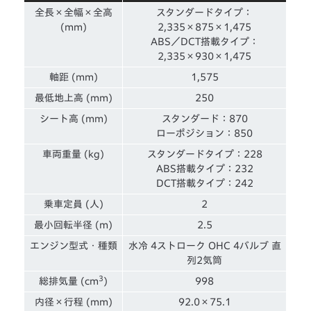
全長×全幅×全高
スタンダードタイプ：
(mm)
2,335×875×1,475
ABS／DCT搭載タイプ：
2,335×930×1,475
軸距 (mm)
1,575
最低地上高 (mm)
250
シート高 (mm)
スタンダード：870
ローポジション：850
車両重量 (kg)
スタンダードタイプ：228
ABS搭載タイプ：232
DCT搭載タイプ：242
乗車定員 (人)
2
最小回転半径 (m)
2.5
エンジン型式・種類
水冷 4ストローク OHC 4バルブ 直
列2気筒
3
総排気量 (cm
)
998
内径×行程 (mm)
92.0×75.1