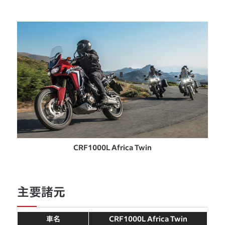
CRF1000L Africa Twin
主要諸元
車名
CRF1000L Africa Twin