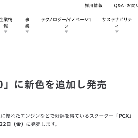
採用情報
Q&A・お問
企業情
事
テクノロジー/イノベーショ
サステナビリテ
報
業
ン
ィ
」に新色を追加し発売
ン
業
ス
ーポレートブランド
IRカレンダー
安全への取り組み
個人投資家の皆様へ
企業スポーツ
品質への取り組み
モータースポーツ
Honda Report
50」に新色を追加し発売
能に優れたエンジンなどで好評を得ているスクーター
「PCX」
22日（金）
に発売します。