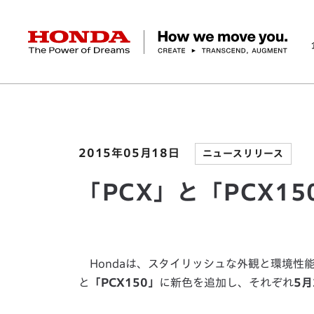
HONDA The Power of Dreams
ホーム
ニュースルーム
「PCX」と「PCX150
企業情報 トップ
事業 トップ
テクノロジー/イノベーション トップ
サステナビリティ トップ
投資家情報 トップ
ニュースルーム
Discover Honda
社長メッセージ
クルマ
研究開発
ESGレポート
経営方針
ニュースルーム
Discover Honda
バイク
テクノロジー
IR資料室
Honda Report
経営方針
パワープロダクツ
財務・業績情報
デザイン
会社概要
環境
オープンイノベーショ
マリン
社会
株式・債券情報
ヒストリー
その他事
ガバナン
コ
2015年05月18日
ニュースリリース
「PCX」と「PCX1
Hondaは、スタイリッシュな外観と環境性
と
「PCX150」
に新色を追加し、それぞれ
5月