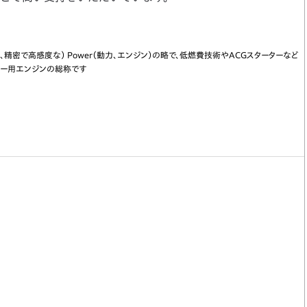
れた、精密で高感度な） Power（動力、エンジン）の略で、低燃費技術やACGスターターなど
ター用エンジンの総称です