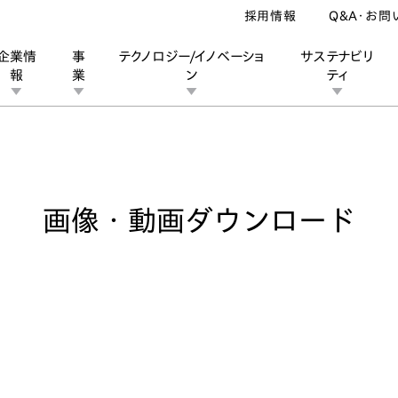
採用情報
Q&A・お問
企業情
事
テクノロジー/イノベーショ
サステナビリ
報
業
ン
ティ
像・動画ダウンロード
ン
業
ス
ーポレートブランド
IRカレンダー
安全への取り組み
個人投資家の皆様へ
企業スポーツ
品質への取り組み
モータースポーツ
Honda Report
画像・動画ダウンロード