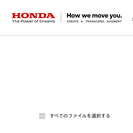
HONDA The Power of Dreams
ホーム
ニュースルーム
ニュースリリース
画
企業情報 トップ
事業 トップ
テクノロジー/イノベーション トップ
サステナビリティ トップ
投資家情報 トップ
ニュースルーム
Discover Honda
社長メッセージ
クルマ
研究開発
ESGレポート
経営方針
ニュースルーム
Discover Honda
バイク
テクノロジー
IR資料室
Honda Report
経営方針
パワープロダクツ
財務・業績情報
デザイン
会社概要
環境
オープンイノベーショ
マリン
社会
株式・債券情報
ヒストリー
その他事
ガバナン
コ
すべてのファイルを選択する