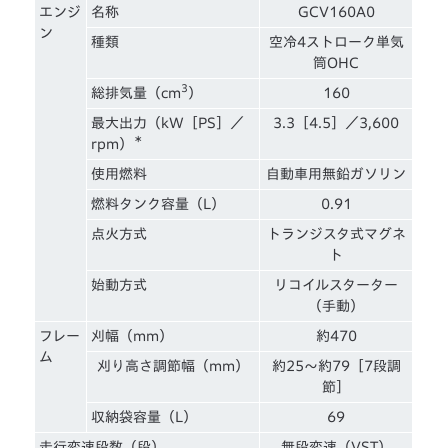
エンジ
名称
GCV160A0
ン
種類
空冷4ストローク単気
筒OHC
3
総排気量（cm
）
160
最大出力（kW［PS］／
3.3［4.5］／3,600
＊
rpm）
使用燃料
自動車用無鉛ガソリン
燃料タンク容量（L）
0.91
点火方式
トランジスタ式マグネ
ト
始動方式
リコイルスターター
（手動）
フレー
刈幅（mm）
約470
ム
刈り高さ調節幅（mm）
約25〜約79［7段調
節］
収納袋容量（L）
69
走行変速段数（段）
無段変速（VST）