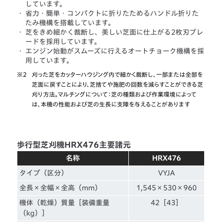
しています。
・
省力・簡単・コンパクトに折りたためるハンドル折りた
たみ機構を搭載しています。
・
芝をきめ細かく裁断し、美しい芝面に仕上がる2枚刃ブレ
ードを採用しています。
・
エンジン始動がスムーズに行えるオートチョーク機構を採
用しています。
※2
刈った芝をカッターハウジング内で細かく裁断し、一部または全部を
芝面に戻すことにより、芝捨てや施肥の回数を減らすことができる芝
刈り方法。マルチングについて：芝の種類および作業環境によって
は、本機の性能および芝の生長に支障を与えることがあります
歩行型芝刈機HRX476主要諸元
名称
HRX476
タイプ（区分）
VYJA
全長×全幅×全高（mm）
1,545×530×960
機体（乾燥）質量［装備重量
42［43］
（kg）］