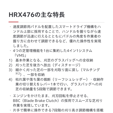
HRX476の主な特長
・
速度調節用パドルを配置したスマートドライブ機構をハ
ンドル上部に採用することで、ハンドルを握りながら速
度調節が迅速に行えるとともにパドルの角度を作業者の
握り方に合わせて調節できるなど、優れた操作性を実現
しました。
・
4つの芝管理機能を1台に集約した4イン1システム
「VMS」
1)
基本作業となる、刈芝のグラスバッグへの全収納
2)
刈った芝を後方へ放出（ディスチャージ）
3)
細かく刈った芝の一部を刈取り面に戻し（マルチング
※2
）、一部を収納
4)
枯れ葉や落ち葉の裁断（リーフシュレッダー）・収納作
業の切り替えをレバー1本で行い、グラスバッグへの刈
芝の収納量を5段階で調節できます。
・
エンジンをかけたまま、刈刃回転を停止させる、
BBC（Blade Brake Clutch）の採用でスムーズな芝刈り
作業を実現しています。
・
片手で簡単に操作できる7段階の刈り高さ調節機構を搭載