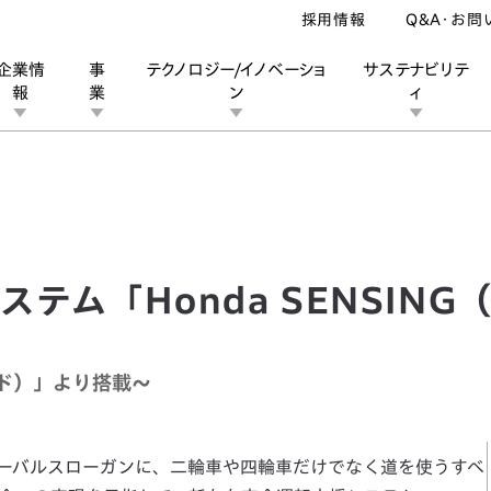
採用情報
Q&A・お問
企業情
事
テクノロジー/イノベーショ
サステナビリテ
報
業
ン
ィ
「Honda SENSING（ホンダ センシング）」を発表
ン
業
ス
ーポレートブランド
IRカレンダー
安全への取り組み
個人投資家の皆様へ
企業スポーツ
品質への取り組み
モータースポーツ
Honda Report
テム「Honda SENSING
ンド）」より搭載〜
ne」をグローバルスローガンに、二輪車や四輪車だけでなく道を使うすべ