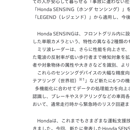
ての人が安心して暮らせる「事故に遭わない社
「Honda SENSING（ホンダ センシン
「LEGEND（レジェンド）」から適用し、今
Honda SENSINGは、フロントグリル
した単眼カメラという、特性の異なる2種類の
ミリ波レーダーは、さらに性能を向上させ、
た電波の反射率が低い歩行者まで検知対象を拡
者や対象物体の属性や大きさなどを識別、より
これらのセンシングデバイスの大幅な精度向
※1
テアリング（世界初）
」など新たに6つの
多機能化に合わせてデータの処理能力を向上
認識し、ブレーキやステアリングなどの車両各
おいて、通常走行時から緊急時のリスク回避ま
Hondaは、これまでもさまざまな運転支援
きました。今回、新たに発表したHonda SE