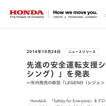
HONDA The Power of Dreams
ホーム
ニュースルーム
先進の安全運転支援システム
企業情報 トップ
事業 トップ
テクノロジー/イノベーション トップ
サステナビリティ トップ
投資家情報 トップ
ニュースルーム
Discover Honda
社長メッセージ
クルマ
研究開発
ESGレポート
経営方針
ニュースルーム
Discover Honda
バイク
テクノロジー
IR資料室
Honda Report
経営方針
パワープロダクツ
財務・業績情報
デザイン
会社概要
環境
オープンイノベーショ
マリン
社会
株式・債券情報
ヒストリー
その他事
ガバナン
コ
2014年10月24日
ニュースリリース
先進の安全運転支援シス
シング）」を発表
〜年内発売の新型「LEGEND（レジェ
Hondaは、「Safety for Everyo