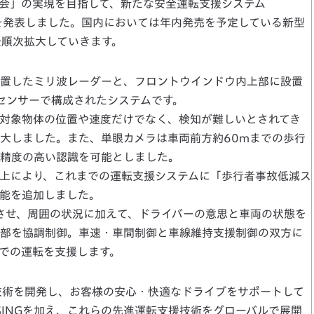
会」の実現を目指して、新たな安全運転支援システム
グ）」を発表しました。国内においては年内発売を予定している新型
後順次拡大していきます。
内に設置したミリ波レーダーと、フロントウインドウ内上部に設置
センサーで構成されたシステムです。
対象物体の位置や速度だけでなく、検知が難しいとされてき
大しました。また、単眼カメラは車両前方約60mまでの歩行
精度の高い認識を可能としました。
上により、これまでの運転支援システムに「歩行者事故低減ス
機能を追加しました。
させ、周囲の状況に加えて、ドライバーの意思と車両の状態を
部を協調制御。車速・車間制御と車線維持支援制御の双方に
での運転を支援します。
技術を開発し、お客様の安心・快適なドライブをサポートして
NSINGを加え、これらの先進運転支援技術をグローバルで展開