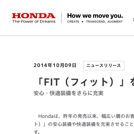
HONDA The Power of Dreams
ホーム
ニュースルーム
「FIT（フィット）」を
企業情報 トップ
事業 トップ
テクノロジー/イノベーション トップ
サステナビリティ トップ
投資家情報 トップ
ニュースルーム
Discover Honda
社長メッセージ
クルマ
研究開発
ESGレポート
経営方針
ニュースルーム
Discover Honda
バイク
テクノロジー
IR資料室
Honda Report
経営方針
パワープロダクツ
財務・業績情報
デザイン
会社概要
環境
オープンイノベーショ
マリン
社会
株式・債券情報
ヒストリー
その他事
ガバナン
コ
2014年10月09日
ニュースリリース
「FIT（フィット）
安心・快適装備をさらに充実
Hondaは、昨年の発売以来、幅広い層のお客
ト）」の安心装備や快適装備を充実させること
す。