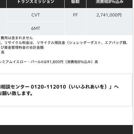
トランスミッション
駆動
消費税8％込み
CVT
FF
2,741,000円
6MT
う費用は含まれません
要。リサイクル料金は、リサイクル預託金（シュレッダーダスト、エアバッグ類、
よび資金管理料金の合計金額
）高
アムイエロー・パールIIは91,800円（消費税8％込み）高
談センター 0120-112010（いいふれあいを）」へ
お願い致します。