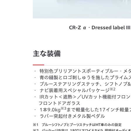
CR-Z α・Dressed la
主な装備
・
特別色ブリリアントスポーティブルー・メ
・
青の縫製とロゴ刺しゅうを施したプライム
・
ブルーステアリングステッチ、シフトノブ
※2
・
ナビ装着用スペシャルパッケージ
・
IRカット＜遮熱＞／UVカット機能付フロン
フロントドアガラス
※3
・
1本9.0kg
まで軽量化した17インチ軽量
・
ラバー突起付きメタル製ペダル
※1
ブルーシフトノブとブーツステッチはMT車のみの設定
※2
パッケージ内容は、180°リアワイドカメラ、照明付オーディ