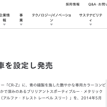
採用情報
Q&A・お問
企業情
事
テクノロジー/イノベーショ
サステナビリテ
報
業
ン
ィ
を設定し発売
ン
業
ス
ーポレートブランド
IRカレンダー
安全への取り組み
個人投資家の皆様へ
企業スポーツ
品質への取り組み
モータースポーツ
Honda Report
様車を設定し発売
カー「CR-Z」に、青の縫製を施した艶やかな専用カラーコンビ
かで深みのあるブリリアントスポーティブルー・メタリック
 III（アルファ・ドレスト レーベル スリー）」を、2014年5月