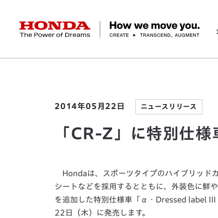
HONDA The Power of Dreams
ホーム
ニュースルーム
「CR-Z」に特別仕様車
企業情報 トップ
事業 トップ
テクノロジー/イノベーション トップ
サステナビリティ トップ
投資家情報 トップ
ニュースルーム
Discover Honda
社長メッセージ
クルマ
研究開発
ESGレポート
経営方針
ニュースルーム
Discover Honda
バイク
テクノロジー
IR資料室
Honda Report
経営方針
パワープロダクツ
財務・業績情報
デザイン
会社概要
環境
オープンイノベーショ
マリン
社会
株式・債券情報
ヒストリー
その他事
ガバナン
コ
2014年05月22日
ニュースリリース
「CR-Z」に特別仕
Hondaは、スポーツタイプのハイブリッド
シートなどを採用するとともに、外装色に鮮や
を追加した特別仕様車「α・Dressed label
22日（木）に発売します。