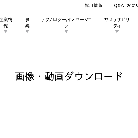
採用情報
Q&A・お問
企業情
事
テクノロジー/イノベーショ
サステナビリ
報
業
ン
ティ
像・動画ダウンロード
ン
業
ス
ーポレートブランド
IRカレンダー
安全への取り組み
個人投資家の皆様へ
企業スポーツ
品質への取り組み
モータースポーツ
Honda Report
画像・動画ダウンロード