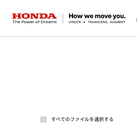
HONDA The Power of Dreams
ホーム
ニュースルーム
ニュースリリース
画
企業情報 トップ
事業 トップ
テクノロジー/イノベーション トップ
サステナビリティ トップ
投資家情報 トップ
ニュースルーム
Discover Honda
社長メッセージ
クルマ
研究開発
ESGレポート
経営方針
ニュースルーム
Discover Honda
バイク
テクノロジー
IR資料室
Honda Report
経営方針
パワープロダクツ
財務・業績情報
デザイン
会社概要
環境
オープンイノベーショ
マリン
社会
株式・債券情報
ヒストリー
その他事
ガバナン
コ
すべてのファイルを選択する