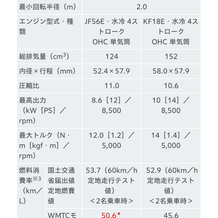
最小回転半径（m）
2.0
エンジン型式・種
JF56E・水冷 4ス
KF18E・水冷 4ス
類
トローク
トローク
OHC 単気筒
OHC 単気筒
3
総排気量（cm
）
124
152
内径×行程（mm）
52.4×57.9
58.0×57.9
圧縮比
11.0
10.6
最高出力
8.6［12］／
10［14］／
（kW［PS］／
8,500
8,500
rpm）
最大トルク（N・
12.0［1.2］／
14［1.4］／
m［kgf・m］／
5,000
5,000
rpm）
燃料消
国土交通
53.7（60km／h
52.9（60km／h
※3
費率
省届出値
定地走行テスト
定地走行テスト
（km／
定地燃費
値）
値）
L）
値
＜2名乗車時＞
＜2名乗車時＞
＊
WMTCモ
50.6
45.6