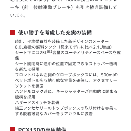
ーキ（前・後輪連動ブレーキ）も引き続き装備して
います。
使い勝手を考慮した充実の装備
・
時計、平均燃費計を装備した新デザインのメーター
・
8.0L容量の燃料タンク（従来モデルに比べ2.1L増加）
※2
・
シート下には25L
容量のユーティリティースペースを確
保
・
シート開閉時に途中の位置で固定できるストッパー機構
を新たに採用
・
フロントパネル左側のグローブボックスには、500mlの
ペットボトルを収納可能な容量を確保し、アクセサリー
ソケットを装備
・
ハンドルロック時に、キーシャッターが自動的に閉まる
機構を採用
・
ハザードスイッチを装備
・
純正アクセサリーのトップボックスの取り付けを容易に
する脱着可能なカバーをリアカウルに装着
PCX150の専用装備