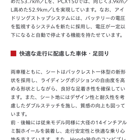
めた53.7km／Lを、PCX150では、同じく3.9km／
L高めた52.9km／Lを実現しています。なお、アイ
ドリングストップシステムには、バッテリーの電圧
を監視するシステムを新たに採用し、電圧が一定以
下になると自動で停止する機能を持たせています。
快適な走行に配慮した車体・足回り
両車種ともに、シートはバックレスト一体型の新形
状を採用し、ライディングポジションの自由度を高
める形状としながら、良好な足着き性を確保してい
ます。また、シート地にはデザイン性と耐久性を考
慮したダブルステッチを施し、質感の向上も図って
います。
前・後輪には従来モデル同様に大径の14インチアル
ミ製ホイールを装着し、走行安定性と快適な乗り心
地を支えています。また、Honda独自のコンビブレ