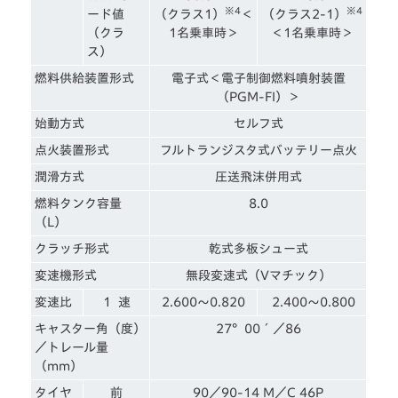
※4
※4
ード値
（クラス1）
＜
（クラス2-1）
（クラ
1名乗車時＞
＜1名乗車時＞
ス）
燃料供給装置形式
電子式＜電子制御燃料噴射装置
（PGM-FI）＞
始動方式
セルフ式
点火装置形式
フルトランジスタ式バッテリー点火
潤滑方式
圧送飛沫併用式
燃料タンク容量
8.0
（L）
クラッチ形式
乾式多板シュー式
変速機形式
無段変速式（Vマチック）
変速比
1 速
2.600〜0.820
2.400〜0.800
キャスター角（度）
27°00´／86
／トレール量
（mm）
タイヤ
前
90／90-14 M／C 46P