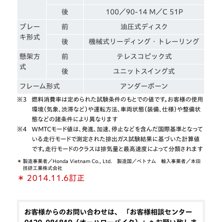
後
100／90-14 M／C 51P
ブレー
前
油圧式ディスク
キ形式
後
機械式リーディング・トレーリング
懸架方
前
テレスコピック式
式
後
ユニットスイング式
フレーム形式
アンダーボーン
※3
燃料消費率は定められた試験条件のもとでの値です。お客様の使用
環境（気象、渋滞など）や運転方法、車両状態（装備、仕様）や整備状
態などの諸条件により異なります
※4
WMTCモード値は、発進、加速、停止などを含んだ国際基準となって
いる走行モードで測定された排出ガス試験結果に基づいた計算値
です。走行モードのクラスは排気量と最高速度によって分類されます
＊
製造事業者／Honda Vietnam Co., Ltd. 製造国／ベトナム 輸入事業者／本田
技研工業株式会社
＊ 2014.11.6訂正
お客様からのお問い合わせは、 「お客様相談センター