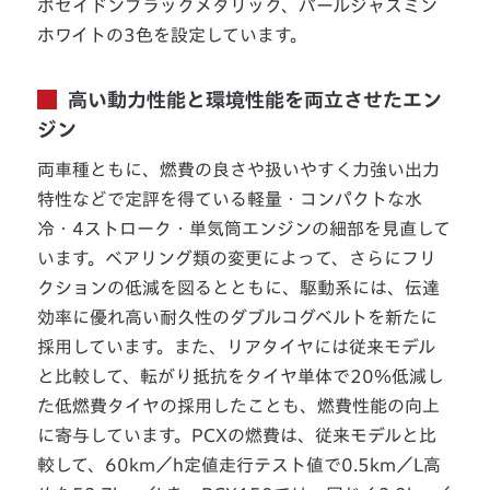
ポセイドンブラックメタリック、パールジャスミン
ホワイトの3色を設定しています。
高い動力性能と環境性能を両立させたエン
ジン
両車種ともに、燃費の良さや扱いやすく力強い出力
特性などで定評を得ている軽量・コンパクトな水
冷・4ストローク・単気筒エンジンの細部を見直して
います。ベアリング類の変更によって、さらにフリ
クションの低減を図るとともに、駆動系には、伝達
効率に優れ高い耐久性のダブルコグベルトを新たに
採用しています。また、リアタイヤには従来モデル
と比較して、転がり抵抗をタイヤ単体で20％低減し
た低燃費タイヤの採用したことも、燃費性能の向上
に寄与しています。PCXの燃費は、従来モデルと比
較して、60km／h定値走行テスト値で0.5km／L高