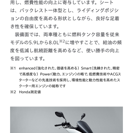
用し、燃費性能の向上に寄与しています。シート
は、バックレスト一体型とし、ライディングポジシ
ョンの自由度を高める形状としながら、良好な足着
き性を確保しています。
装備面では、両車種ともに燃料タンク容量を従来
※2
モデルの5.9Lから8.0L
に増やすことで、給油の頻
度を低減し航続距離を高めるなど、使い勝手の向上
を図っています。
※1
enhanced（強化された、価値を高める） Smart（洗練された、精密
で高感度な） Power（動力、エンジン）の略で、低燃費技術やACGス
ターターなどの先進技術を採用し、環境性能と動力性能を高めたス
クーター用エンジンの総称です
※2
Honda測定値