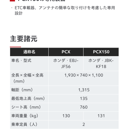
・
ETC車載器、アンテナの簡単な取り付けを考慮した専用
設計
主要諸元
通称名
PCX
PCX150
車名・型式
ホンダ・EBJ-
ホンダ・JBK-
JF56
KF18
全長×全幅×全高
1,930×740×1,100
（mm）
軸距（mm）
1,315
最低地上高（mm）
135
シート高（mm）
760
車両重量（kg）
130
131
乗車定員（人）
2