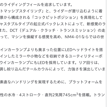
のライディングフィールを追求しています。
トマッシブスタイリング」と、ライダーが潜り込むように着
景から構成される「コックピットポジション」を具現化して
ャスタブルタイプの起立式バックレストによって、新感覚のラ
また、DCT（デュアル・クラッチ・トランスミッション）の走
って、マシンを操縦する感覚を高め、NM4-01ならではの世
ンカーランプよりも奥まった位置にLEDヘッドライトを搭
インしたミラーや小物などを収納できるユーティリティーボ
ウインカーランプにもLEDを採用しています。リア回りは、
強調し絞り込んだテールカウルによって、力強さを演出していま
素直なハンドリングを実現するために、プラットフォームを
3
の水冷・4ストローク・直列2気筒745cm
を搭載。トラン