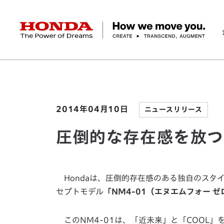
HONDA The Power of Dreams
ホーム
ニュースルーム
圧倒的な存在感を放つ新コ
企業情報 トップ
事業 トップ
テクノロジー/イノベーション トップ
サステナビリティ トップ
投資家情報 トップ
ニュースルーム
Discover Honda
社長メッセージ
クルマ
研究開発
ESGレポート
経営方針
ニュースルーム
Discover Honda
バイク
テクノロジー
IR資料室
Honda Report
経営方針
パワープロダクツ
財務・業績情報
デザイン
会社概要
環境
オープンイノベーショ
マリン
社会
株式・債券情報
ヒストリー
その他事
ガバナン
コ
2014年04月10日
ニュースリリース
圧倒的な存在感を放つ
Hondaは、圧倒的存在感のある独自のスタ
セプトモデル
「NM4-01（エヌエムフォー 
このNM4-01は、「近未来」と「COOL