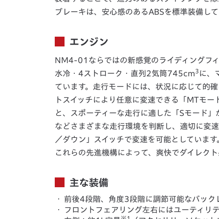
ブレーキは、安心感のあるABSを標準装備して
エンジン
NM4-01ならではの新感覚のライディング
3
水冷・4ストローク・直列2気筒745cm
に、
ています。走行モードには、状況に応じて的確
トスイッチにより任意に変速できる「MTモー
と、スポーティーな走行に適した「Sモード」
などさまざまな走行環境を判断し、適切に変速
／ダウン」スイッチで変速を可能としています
これらの先進機構によって、爽快でダイレクト
主な装備
・
前後4段階、角度3段階に調節可能なバック
・
フロントフェアリング左右にはユーティリ
※1