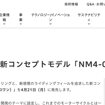
採用情報
Q&A・お問
企業情
事
テクノロジー/イノベーショ
サステナビリテ
報
業
ン
ィ
ンセプトモデル「NM4-01」を発売
ン
業
ス
ーポレートブランド
IRカレンダー
安全への取り組み
個人投資家の皆様へ
企業スポーツ
品質への取り組み
モータースポーツ
Honda Report
新コンセプトモデル「NM4-
イリングと、新感覚のライディングフィールを追求した新コン
ゼロワン）」
を
4月21日（月）
に発売します。
」を開発のテーマに設定し、これまでのモーターサイクルとは一