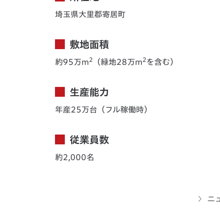
埼玉県大里郡寄居町
敷地面積
2
2
約95万m
（緑地28万m
を含む）
生産能力
年産25万台（フル稼働時）
従業員数
約2,000名
ニ