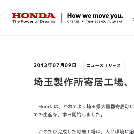
HONDA The Power of Dreams
ホーム
ニュースルーム
埼玉製作所寄居工場、稼
企業情報 トップ
事業 トップ
テクノロジー/イノベーション トップ
サステナビリティ トップ
投資家情報 トップ
ニュースルーム
Discover Honda
社長メッセージ
クルマ
研究開発
ESGレポート
経営方針
ニュースルーム
Discover Honda
バイク
テクノロジー
IR資料室
Honda Report
経営方針
パワープロダクツ
財務・業績情報
デザイン
会社概要
環境
オープンイノベーショ
マリン
社会
株式・債券情報
ヒストリー
その他事
ガバナン
コ
2013年07月09日
ニュースリリース
埼玉製作所寄居工場
Hondaは、かねてより埼玉県大里郡寄居町
での生産を、本日開始しました。
このたび完成した寄居工場は、人と環境に配