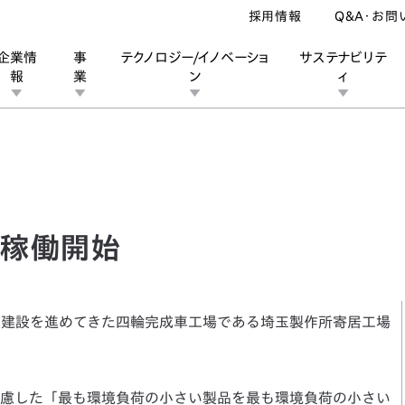
採用情報
Q&A・お問
企業情
事
テクノロジー/イノベーショ
サステナビリテ
報
業
ン
ィ
働開始
ン
業
ス
ーポレートブランド
IRカレンダー
安全への取り組み
個人投資家の皆様へ
企業スポーツ
品質への取り組み
モータースポーツ
Honda Report
、稼働開始
に建設を進めてきた四輪完成車工場である埼玉製作所寄居工場
慮した「最も環境負荷の小さい製品を最も環境負荷の小さい