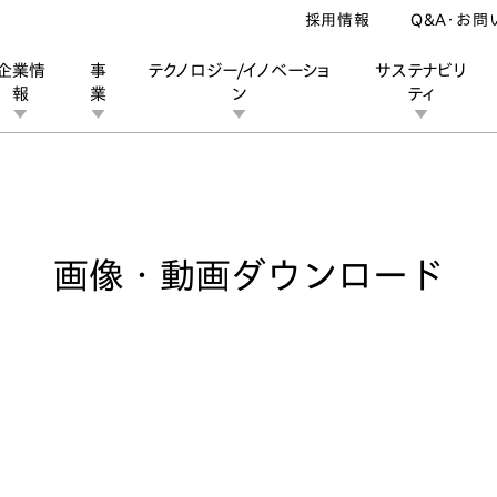
採用情報
Q&A・お問
企業情
事
テクノロジー/イノベーショ
サステナビリ
報
業
ン
ティ
像・動画ダウンロード
ン
業
ス
ーポレートブランド
IRカレンダー
安全への取り組み
個人投資家の皆様へ
企業スポーツ
品質への取り組み
モータースポーツ
Honda Report
画像・動画ダウンロード