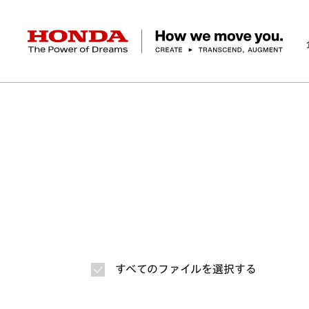
HONDA The Power of Dreams
ホーム
ニュースルーム
ニュースリリース
画
企業情報 トップ
事業 トップ
テクノロジー/イノベーション トップ
サステナビリティ トップ
投資家情報 トップ
ニュースルーム
Discover Honda
社長メッセージ
クルマ
研究開発
ESGレポート
経営方針
ニュースルーム
Discover Honda
バイク
テクノロジー
IR資料室
Honda Report
経営方針
パワープロダクツ
財務・業績情報
デザイン
会社概要
環境
オープンイノベーショ
マリン
社会
株式・債券情報
ヒストリー
その他事
ガバナン
コ
すべてのファイルを選択する