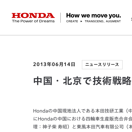
HONDA The Power of Dreams
ホーム
ニュースルーム
中国・北京で技術戦略発
企業情報 トップ
事業 トップ
テクノロジー/イノベーション トップ
サステナビリティ トップ
投資家情報 トップ
ニュースルーム
Discover Honda
社長メッセージ
クルマ
研究開発
ESGレポート
経営方針
ニュースルーム
Discover Honda
バイク
テクノロジー
IR資料室
Honda Report
経営方針
パワープロダクツ
財務・業績情報
デザイン
会社概要
環境
オープンイノベーショ
マリン
社会
株式・債券情報
ヒストリー
その他事
ガバナン
コ
2013年06月14日
ニュースリリース
中国・北京で技術戦
Hondaの中国現地法人である本田技研工業（
にHondaの中国における四輪車生産販売合弁
理：神子柴 寿昭）と東風本田汽車有限公司（本