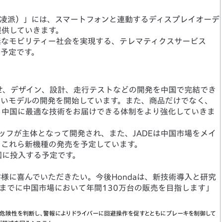
名：凌派）」には、スマートフォンと連動するディスプレイオーデ
提供していきます。
素なモビリティー社会を実現する、テレマティクスサービス
る予定です。
させ、デザイン、設計、走行テストなどの開発を中国で完結でき
しいモデルの開発を開始しています。また、商品だけでなく、
、中国に最適な技術をお届けできる体制をより強化していきま
タッフが主体となって開発され、また、JADEは中国市場をメイ
、これら新機種の発売を予定しています。
国に投入する予定です。
様に喜んでいただきたい。今後Hondaは、新技術導入と研究
末までに中国市場において年間130万台の販売を目指します」
危険性を判断し、警報によりドライバーに回避操作を促すとともにブレーキを制御して