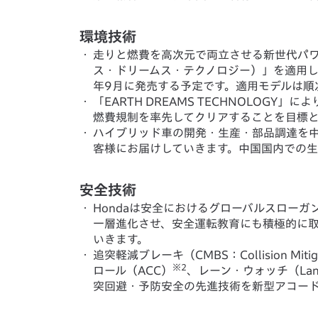
環境技術
・
走りと燃費を高次元で両立させる新世代パワートレ
ス・ドリームス・テクノロジー）」を適用し
年9月に発売する予定です。適用モデルは順
・
「EARTH DREAMS TECHNOLOG
燃費規制を率先してクリアすることを目標
・
ハイブリッド車の開発・生産・部品調達を
客様にお届けしていきます。中国国内での生
安全技術
・
Hondaは安全におけるグローバルスローガンであ
一層進化させ、安全運転教育にも積極的に
いきます。
・
追突軽減ブレーキ（CMBS：Collision Mitigat
※2
ロール（ACC）
、レーン・ウォッチ（Lane
突回避・予防安全の先進技術を新型アコー