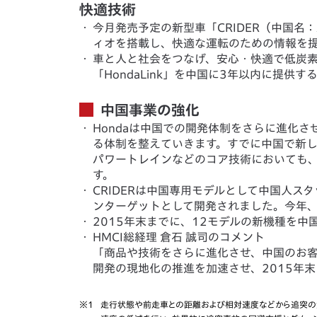
快適技術
・
今月発売予定の新型車「CRIDER（中国
ィオを搭載し、快適な運転のための情報を
・
車と人と社会をつなげ、安心・快適で低炭
「HondaLink」を中国に3年以内に提供す
中国事業の強化
・
Hondaは中国での開発体制をさらに進化
る体制を整えていきます。すでに中国で新
パワートレインなどのコア技術においても
す。
・
CRIDERは中国専用モデルとして中国人ス
ンターゲットとして開発されました。今年
・
2015年末までに、12モデルの新機種を中
・
HMCI総経理 倉石 誠司のコメント
「商品や技術をさらに進化させ、中国のお客
開発の現地化の推進を加速させ、2015年
※1
走行状態や前走車との距離および相対速度などから追突の