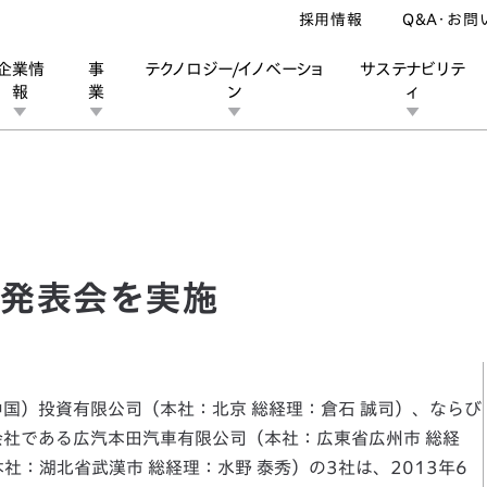
採用情報
Q&A・お問
企業情
事
テクノロジー/イノベーショ
サステナビリテ
報
業
ン
ィ
表会を実施
ン
業
ス
ーポレートブランド
IRカレンダー
安全への取り組み
個人投資家の皆様へ
企業スポーツ
品質への取り組み
モータースポーツ
Honda Report
略発表会を実施
中国）投資有限公司（本社：北京 総経理：倉石 誠司）、ならび
会社である広汽本田汽車有限公司（本社：広東省広州市 総経
社：湖北省武漢市 総経理：水野 泰秀）の3社は、2013年6