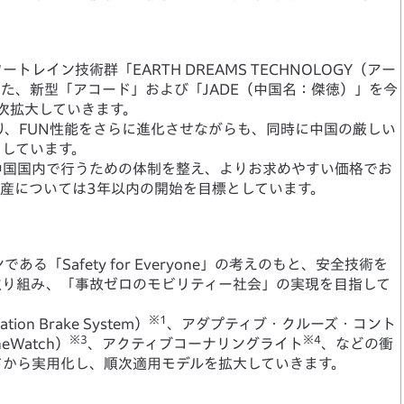
イン技術群「EARTH DREAMS TECHNOLOGY（アー
た、新型「アコード」および「JADE（中国名：傑徳）」を今
次拡大していきます。
Y」により、FUN性能をさらに進化させながらも、同時に中国の厳しい
としています。
中国国内で行うための体制を整え、よりお求めやすい価格でお
産については3年以内の開始を目標としています。
る「Safety for Everyone」の考えのもと、安全技術を
取り組み、「事故ゼロのモビリティー社会」の実現を目指して
※1
ion Brake System）
、アダプティブ・クルーズ・コント
※3
※4
Watch）
、アクティブコーナリングライト
、などの衝
ドから実用化し、順次適用モデルを拡大していきます。