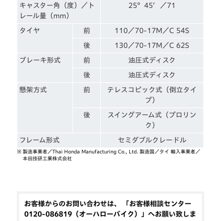
キャスター角（度）／ト
25°45′／71
レール量（mm）
タイヤ
前
110／70-17M／C 54S
後
130／70-17M／C 62S
ブレーキ形式
前
油圧式ディスク
後
油圧式ディスク
懸架方式
前
テレスコピック式（倒立タイ
プ）
後
スイングアーム式（プロリン
ク）
フレーム形式
セミダブルクレードル
※
製造事業者／Thai Honda Manufacturing Co., Ltd. 製造国／タイ 輸入事業者／
本田技研工業株式会社
お客様からのお問い合わせは、 「お客様相談センター
0120-086819（オーハローバイク）」へお願い致しま