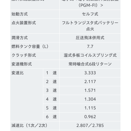
（PGM-FI）＞
始動方式
セルフ式
点火装置形式
フルトランジスタ式バッテリー
点火
潤滑方式
圧送飛沫併用式
燃料タンク容量（L）
7.7
クラッチ形式
湿式多板コイルスプリング式
変速機形式
常時噛合式6段リターン
変速比
1 速
3.333
2 速
2.117
3 速
1.571
4 速
1.304
5 速
1.115
6 速
0.962
減速比（1次／2次）
2.807／2.785