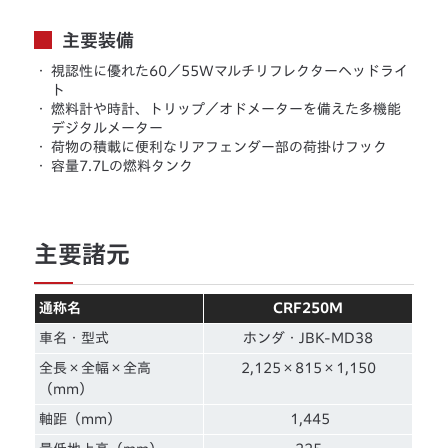
主要装備
・
視認性に優れた60／55Wマルチリフレクターヘッドライ
ト
・
燃料計や時計、トリップ／オドメーターを備えた多機能
デジタルメーター
・
荷物の積載に便利なリアフェンダー部の荷掛けフック
・
容量7.7Lの燃料タンク
主要諸元
通称名
CRF250M
車名・型式
ホンダ・JBK-MD38
全長×全幅×全高
2,125×815×1,150
（mm）
軸距（mm）
1,445