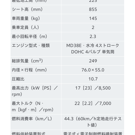
最低地上高（mm）
225
シート高（mm）
855
車両重量（kg）
145
乗車定員（人）
2
最小回転半径（m）
2.3
エンジン型式・種類
MD38E・水冷 4ストローク
DOHC 4バルブ 単気筒
3
総排気量（cm
）
249
内径×行程（mm）
76.0×55.0
圧縮比
10.7
最高出力（kW［PS］／
17［23］／8,500
rpm）
最大トルク（N・
22［2.2］／7,000
m［kgf・m］／rpm）
燃料消費率（km／L）
44.3（60km／h定地走行テス
ト値）
燃料供給装置形式
電子式＜電子制御燃料噴射装置