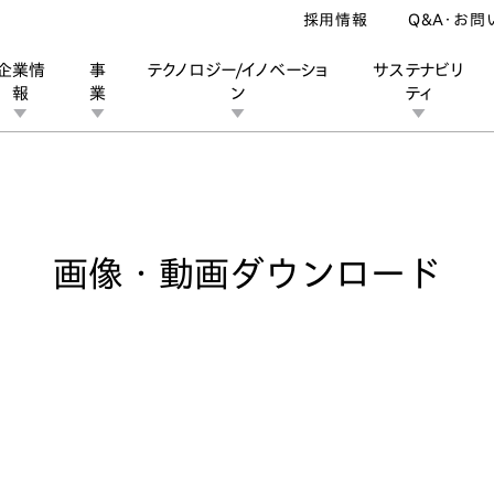
採用情報
Q&A・お問
企業情
事
テクノロジー/イノベーショ
サステナビリ
報
業
ン
ティ
像・動画ダウンロード
ン
業
ス
ーポレートブランド
IRカレンダー
安全への取り組み
個人投資家の皆様へ
企業スポーツ
品質への取り組み
モータースポーツ
Honda Report
画像・動画ダウンロード