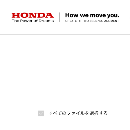
HONDA The Power of Dreams
ホーム
ニュースルーム
ニュースリリース
画
企業情報 トップ
事業 トップ
テクノロジー/イノベーション トップ
サステナビリティ トップ
投資家情報 トップ
ニュースルーム
Discover Honda
社長メッセージ
クルマ
研究開発
ESGレポート
経営方針
ニュースルーム
Discover Honda
バイク
テクノロジー
IR資料室
Honda Report
経営方針
パワープロダクツ
財務・業績情報
デザイン
会社概要
環境
オープンイノベーショ
マリン
社会
株式・債券情報
ヒストリー
その他事
ガバナン
コ
すべてのファイルを選択する