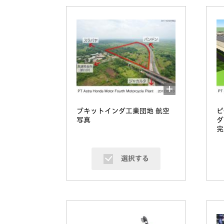
ブキットインダ工業団地 航空
ピ
写真
ダ
完
選択する