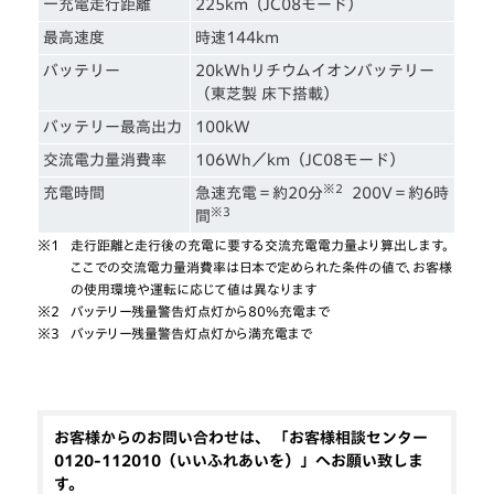
一充電走行距離
225km（JC08モード）
最高速度
時速144km
バッテリー
20kWhリチウムイオンバッテリー
（東芝製 床下搭載）
バッテリー最高出力
100kW
交流電力量消費率
106Wh／km（JC08モード）
※2
充電時間
急速充電＝約20分
200V＝約6時
※3
間
※1
走行距離と走行後の充電に要する交流充電電力量より算出します。
ここでの交流電力量消費率は日本で定められた条件の値で、お客様
の使用環境や運転に応じて値は異なります
※2
バッテリー残量警告灯点灯から80％充電まで
※3
バッテリー残量警告灯点灯から満充電まで
お客様からのお問い合わせは、 「お客様相談センター
0120-112010（いいふれあいを）」へお願い致しま
す。