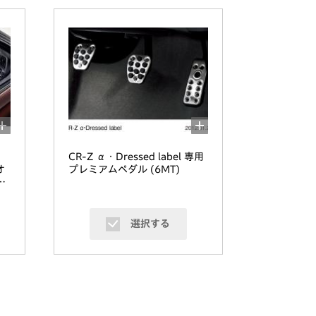
CR-Z α・Dressed label 専用
オ
プレミアムペダル (6MT)
レミ
選択する