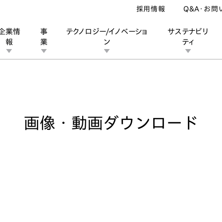
採用情報
Q&A・お問
企業情
事
テクノロジー/イノベーショ
サステナビリ
報
業
ン
ティ
像・動画ダウンロード
ン
業
ス
ーポレートブランド
IRカレンダー
安全への取り組み
個人投資家の皆様へ
企業スポーツ
品質への取り組み
モータースポーツ
Honda Report
画像・動画ダウンロード