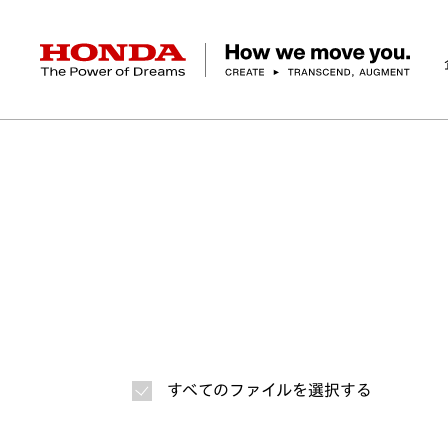
HONDA The Power of Dreams
ホーム
ニュースルーム
ニュースリリース
画
企業情報 トップ
事業 トップ
テクノロジー/イノベーション トップ
サステナビリティ トップ
投資家情報 トップ
ニュースルーム
Discover Honda
社長メッセージ
クルマ
研究開発
ESGレポート
経営方針
ニュースルーム
Discover Honda
バイク
テクノロジー
IR資料室
Honda Report
経営方針
パワープロダクツ
財務・業績情報
デザイン
会社概要
環境
オープンイノベーショ
マリン
社会
株式・債券情報
ヒストリー
その他事
ガバナン
コ
すべてのファイルを選択する